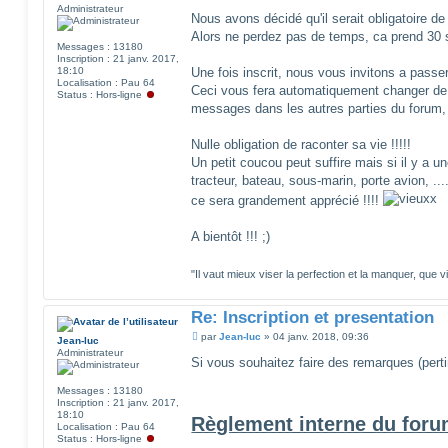
e
Administrateur
s
Nous avons décidé qu'il serait obligatoire de
s
Alors ne perdez pas de temps, ca prend 30 
a
Messages :
13180
g
Inscription :
21 janv. 2017,
e
18:10
Une fois inscrit, nous vous invitons a passe
Localisation :
Pau 64
Ceci vous fera automatiquement changer de 
Status :
Hors-ligne
messages dans les autres parties du forum, de
Nulle obligation de raconter sa vie !!!!!
Un petit coucou peut suffire mais si il y a un
tracteur, bateau, sous-marin, porte avion, ..
ce sera grandement apprécié !!!!
A bientôt !!! ;)
"Il vaut mieux viser la perfection et la manquer, que v
Re: Inscription et presentation
M
par
Jean-luc
»
04 janv. 2018, 09:36
Jean-luc
e
Administrateur
s
Si vous souhaitez faire des remarques (pertin
s
a
Messages :
13180
g
Inscription :
21 janv. 2017,
e
18:10
Règlement interne du foru
Localisation :
Pau 64
Status :
Hors-ligne