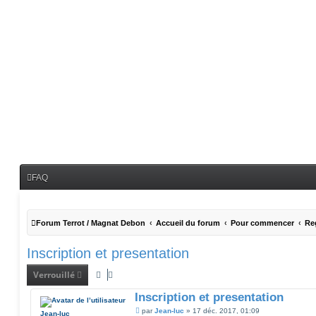
FAQ
Forum Terrot / Magnat Debon
Accueil du forum
Pour commencer
Reg
Inscription et presentation
Verrouillé
Inscription et presentation
M
par
Jean-luc
»
17 déc. 2017, 01:09
Jean-luc