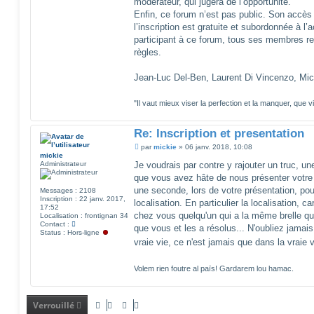
modérateur, qui jugera de l’opportunité.
Enfin, ce forum n’est pas public. Son accès
l’inscription est gratuite et subordonnée à l
participant à ce forum, tous ses membres r
règles.
Jean-Luc Del-Ben, Laurent Di Vincenzo, Mic
"Il vaut mieux viser la perfection et la manquer, que v
Re: Inscription et presentation
M
par
mickie
»
06 janv. 2018, 10:08
e
mickie
s
Administrateur
Je voudrais par contre y rajouter un truc, une 
s
que vous avez hâte de nous présenter votre 
a
g
une seconde, lors de votre présentation, pou
Messages :
2108
e
Inscription :
22 janv. 2017,
localisation. En particulier la localisation, 
17:52
chez vous quelqu'un qui a la même brelle q
Localisation :
frontignan 34
C
Contact :
que vous et les a résolus... N'oubliez jamais
o
Status :
Hors-ligne
n
vraie vie, ce n'est jamais que dans la vraie 
t
a
c
Volem rien foutre al païs! Gardarem lou hamac.
t
e
r
m
Verrouillé
i