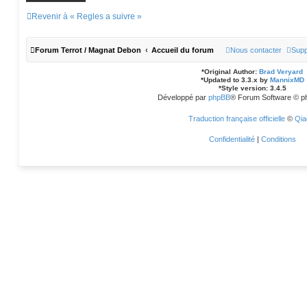
c
k
Revenir à « Regles a suivre »
i
e
Forum Terrot / Magnat Debon
Accueil du forum
Nous contacter
Supp
*
Original Author:
Brad Veryard
*
Updated to 3.3.x by
MannixMD
*
Style version: 3.4.5
Développé par
phpBB
® Forum Software © p
Traduction française officielle
©
Qia
Confidentialité
|
Conditions