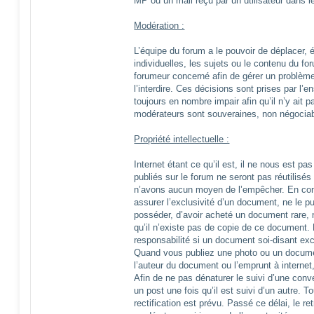
MP ou un mail reçu par un utilisateur dans l
Modération :
L’équipe du forum a le pouvoir de déplacer, é
individuelles, les sujets ou le contenu du f
forumeur concerné afin de gérer un problème
l’interdire. Ces décisions sont prises par l
toujours en nombre impair afin qu’il n’y ait 
modérateurs sont souveraines, non négociabl
Propriété intellectuelle :
Internet étant ce qu’il est, il ne nous est p
publiés sur le forum ne seront pas réutilisés
n’avons aucun moyen de l’empêcher. En co
assurer l’exclusivité d’un document, ne le pub
posséder, d’avoir acheté un document rare,
qu’il n’existe pas de copie de ce document.
responsabilité si un document soi-disant exc
Quand vous publiez une photo ou un documen
l’auteur du document ou l’emprunt à internet,
Afin de ne pas dénaturer le suivi d’une conver
un post une fois qu’il est suivi d’un autre. T
rectification est prévu. Passé ce délai, le r