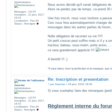
e
Administrateur
s
Nous avons décidé qu'il serait obligatoire de
s
Alors ne perdez pas de temps, ca prend 30 
a
Messages :
13179
g
Inscription :
21 janv. 2017,
e
18:10
Une fois inscrit, nous vous invitons a passe
Localisation :
Pau 64
Ceci vous fera automatiquement changer de 
Status :
Hors-ligne
messages dans les autres parties du forum, de
Nulle obligation de raconter sa vie !!!!!
Un petit coucou peut suffire mais si il y a un
tracteur, bateau, sous-marin, porte avion, ..
ce sera grandement apprécié !!!!
A bientôt !!! ;)
"Il vaut mieux viser la perfection et la manquer, que v
Re: Inscription et presentation
M
par
Jean-luc
»
04 janv. 2018, 09:36
Jean-luc
e
Administrateur
s
Si vous souhaitez faire des remarques (pertin
s
a
Messages :
13179
g
Inscription :
21 janv. 2017,
e
18:10
Règlement interne du foru
Localisation :
Pau 64
Status :
Hors-ligne