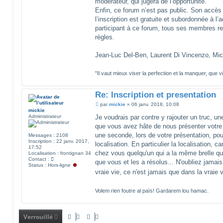
modérateur, qui jugera de l’opportunité.
Enfin, ce forum n’est pas public. Son accès
l’inscription est gratuite et subordonnée à l
participant à ce forum, tous ses membres r
règles.
Jean-Luc Del-Ben, Laurent Di Vincenzo, Mic
"Il vaut mieux viser la perfection et la manquer, que v
Re: Inscription et presentation
M
par
mickie
»
06 janv. 2018, 10:08
e
mickie
s
Administrateur
Je voudrais par contre y rajouter un truc, une 
s
que vous avez hâte de nous présenter votre 
a
g
une seconde, lors de votre présentation, pou
Messages :
2108
e
Inscription :
22 janv. 2017,
localisation. En particulier la localisation, 
17:52
chez vous quelqu'un qui a la même brelle q
Localisation :
frontignan 34
C
Contact :
que vous et les a résolus... N'oubliez jamais
o
Status :
Hors-ligne
n
vraie vie, ce n'est jamais que dans la vraie 
t
a
c
Volem rien foutre al païs! Gardarem lou hamac.
t
e
r
m
Verrouillé
i