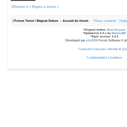
c
k
Revenir à « Regles a suivre »
i
e
Forum Terrot / Magnat Debon
Accueil du forum
Nous contacter
Supp
*
Original Author:
Brad Veryard
*
Updated to 3.3.x by
MannixMD
*
Style version: 3.4.5
Développé par
phpBB
® Forum Software © p
Traduction française officielle
©
Qia
Confidentialité
|
Conditions