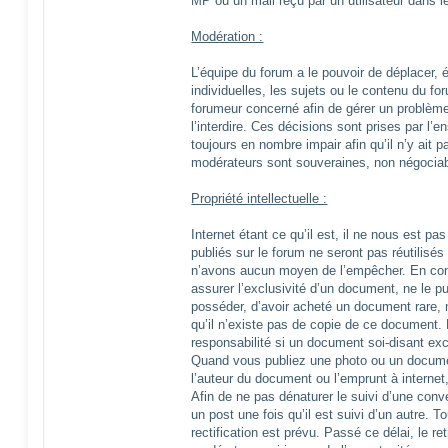
MP ou un mail reçu par un utilisateur dans l
Modération :
L’équipe du forum a le pouvoir de déplacer, é
individuelles, les sujets ou le contenu du f
forumeur concerné afin de gérer un problème
l’interdire. Ces décisions sont prises par l
toujours en nombre impair afin qu’il n’y ait 
modérateurs sont souveraines, non négociabl
Propriété intellectuelle :
Internet étant ce qu’il est, il ne nous est p
publiés sur le forum ne seront pas réutilisés
n’avons aucun moyen de l’empêcher. En co
assurer l’exclusivité d’un document, ne le pub
posséder, d’avoir acheté un document rare,
qu’il n’existe pas de copie de ce document.
responsabilité si un document soi-disant exc
Quand vous publiez une photo ou un documen
l’auteur du document ou l’emprunt à internet,
Afin de ne pas dénaturer le suivi d’une conver
un post une fois qu’il est suivi d’un autre. T
rectification est prévu. Passé ce délai, le r