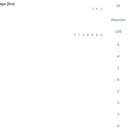
ge (bis)
33
1
2
Réponses
109
1
2
3
4
5
6
6
4
2
8
2
3
3
8