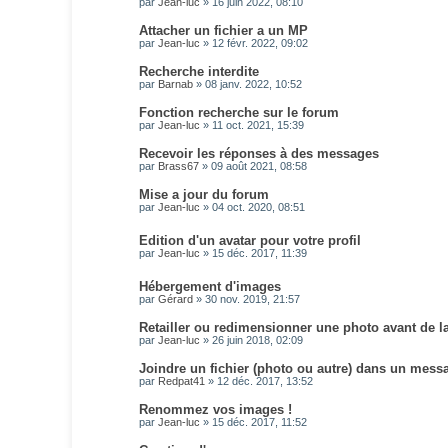
par
Jean-luc
»
16 juin 2022, 08:10
Attacher un fichier a un MP
par
Jean-luc
»
12 févr. 2022, 09:02
Recherche interdite
par
Barnab
»
08 janv. 2022, 10:52
Fonction recherche sur le forum
par
Jean-luc
»
11 oct. 2021, 15:39
Recevoir les réponses à des messages
par
Brass67
»
09 août 2021, 08:58
Mise a jour du forum
par
Jean-luc
»
04 oct. 2020, 08:51
Edition d'un avatar pour votre profil
par
Jean-luc
»
15 déc. 2017, 11:39
Hébergement d'images
par
Gérard
»
30 nov. 2019, 21:57
Retailler ou redimensionner une photo avant de la
par
Jean-luc
»
26 juin 2018, 02:09
Joindre un fichier (photo ou autre) dans un mess
par
Redpat41
»
12 déc. 2017, 13:52
Renommez vos images !
par
Jean-luc
»
15 déc. 2017, 11:52