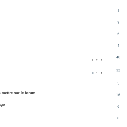
1
9
6
4
46
1
2
3
32
1
2
5
 mettre sur le forum
16
age
6
0