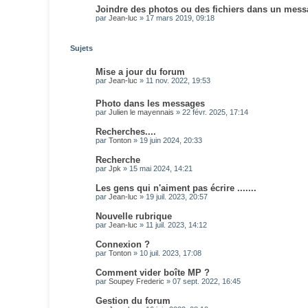
Joindre des photos ou des fichiers dans un messa
par
Jean-luc
»
17 mars 2019, 09:18
Sujets
Mise a jour du forum
par
Jean-luc
»
11 nov. 2022, 19:53
Photo dans les messages
par
Julien le mayennais
»
22 févr. 2025, 17:14
Recherches....
par
Tonton
»
19 juin 2024, 20:33
Recherche
par
Jpk
»
15 mai 2024, 14:21
Les gens qui n'aiment pas écrire .......
par
Jean-luc
»
19 juil. 2023, 20:57
Nouvelle rubrique
par
Jean-luc
»
11 juil. 2023, 14:12
Connexion ?
par
Tonton
»
10 juil. 2023, 17:08
Comment vider boîte MP ?
par
Soupey Frederic
»
07 sept. 2022, 16:45
Gestion du forum