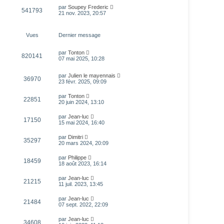
par
Soupey Frederic
541793
21 nov. 2023, 20:57
Vues
Dernier message
par
Tonton
820141
07 mai 2025, 10:28
par
Julien le mayennais
36970
23 févr. 2025, 09:09
par
Tonton
22851
20 juin 2024, 13:10
par
Jean-luc
17150
15 mai 2024, 16:40
par
Dimitri
35297
20 mars 2024, 20:09
par
Philippe
18459
18 août 2023, 16:14
par
Jean-luc
21215
11 juil. 2023, 13:45
par
Jean-luc
21484
07 sept. 2022, 22:09
par
Jean-luc
34608