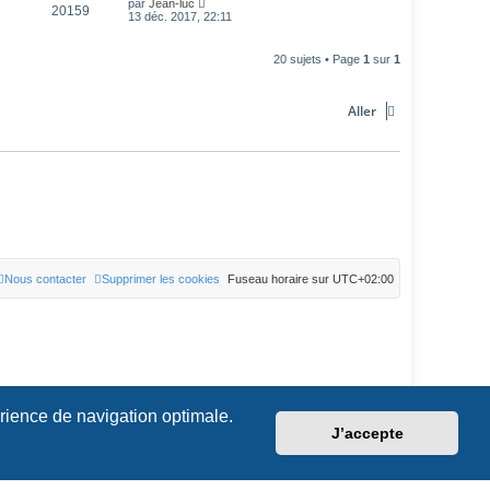
par
Jean-luc
20159
13 déc. 2017, 22:11
20 sujets • Page
1
sur
1
Aller
Nous contacter
Supprimer les cookies
Fuseau horaire sur
UTC+02:00
érience de navigation optimale.
J’accepte