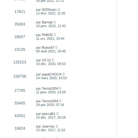
16 juin 2022, 11:13
par
9220marc
17621
12 févr. 2022, 11:45
par
Barnab
35093
10 janv. 2022, 11:43
par
Phil535
28057
11 oct. 2021, 19:44
par
Brass67
23135
09 août 2021, 18:48
par
OC12
125223
10 déc. 2020, 09:53
par
papaCHOUX
158758
14 mars 2020, 14:53
par
Terrot1934
27765
11 janv. 2020, 14:28
par
Terrot1934
55405
29 juin 2018, 07:16
par
pascal61
42001
15 déc. 2017, 20:18
par
Jean-luc
16824
15 déc. 2017, 11:52