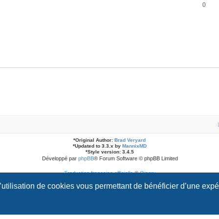
0
*
Original Author:
Brad Veryard
*
Updated to 3.3.x by
MannixMD
*
Style version: 3.4.5
Développé par
phpBB
® Forum Software © phpBB Limited
Traduction française officielle
©
Qiaeru
l’utilisation de cookies vous permettant de bénéficier d’une exp
Confidentialité
|
Conditions