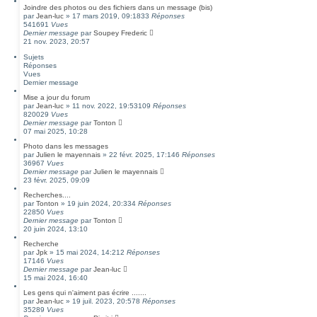
Joindre des photos ou des fichiers dans un message (bis)
par
Jean-luc
»
17 mars 2019, 09:18
33
Réponses
541691
Vues
Dernier message
par
Soupey Frederic
21 nov. 2023, 20:57
Sujets
Réponses
Vues
Dernier message
Mise a jour du forum
par
Jean-luc
»
11 nov. 2022, 19:53
109
Réponses
820029
Vues
Dernier message
par
Tonton
07 mai 2025, 10:28
Photo dans les messages
par
Julien le mayennais
»
22 févr. 2025, 17:14
6
Réponses
36967
Vues
Dernier message
par
Julien le mayennais
23 févr. 2025, 09:09
Recherches....
par
Tonton
»
19 juin 2024, 20:33
4
Réponses
22850
Vues
Dernier message
par
Tonton
20 juin 2024, 13:10
Recherche
par
Jpk
»
15 mai 2024, 14:21
2
Réponses
17146
Vues
Dernier message
par
Jean-luc
15 mai 2024, 16:40
Les gens qui n'aiment pas écrire .......
par
Jean-luc
»
19 juil. 2023, 20:57
8
Réponses
35289
Vues