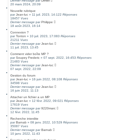
Dernier message
par
Dimitri
20 mars 2024, 20:09
Nouvelle rubrique
par
Jean-luc
»
11 juil. 2023, 14:12
2
Réponses
18457
Vues
Dernier message
par
Philippe
18 août 2023, 16:14
Connexion ?
par
Tonton
»
10 juil. 2023, 17:08
3
Réponses
21211
Vues
Dernier message
par
Jean-luc
11 juil. 2023, 13:45
Comment vider boîte MP ?
par
Soupey Frederic
»
07 sept. 2022, 16:45
3
Réponses
21483
Vues
Dernier message
par
Jean-luc
07 sept. 2022, 22:09
Gestion du forum
par
Jean-luc
»
16 juin 2022, 08:10
8
Réponses
34598
Vues
Dernier message
par
Jean-luc
16 juin 2022, 11:13
Attacher un fichier a un MP
par
Jean-luc
»
12 févr. 2022, 09:02
1
Réponses
17619
Vues
Dernier message
par
9220marc
12 févr. 2022, 11:45
Recherche interdite
par
Barnab
»
08 janv. 2022, 10:52
9
Réponses
35087
Vues
Dernier message
par
Barnab
10 janv. 2022, 11:43