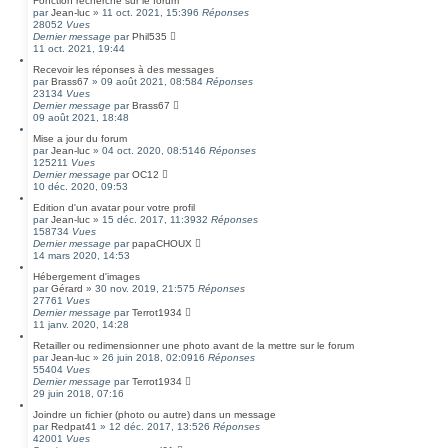
Fonction recherche sur le forum
par
Jean-luc
»
11 oct. 2021, 15:39
6
Réponses
28052
Vues
Dernier message
par
Phil535
11 oct. 2021, 19:44
Recevoir les réponses à des messages
par
Brass67
»
09 août 2021, 08:58
4
Réponses
23134
Vues
Dernier message
par
Brass67
09 août 2021, 18:48
Mise a jour du forum
par
Jean-luc
»
04 oct. 2020, 08:51
46
Réponses
125211
Vues
Dernier message
par
OC12
10 déc. 2020, 09:53
Edition d'un avatar pour votre profil
par
Jean-luc
»
15 déc. 2017, 11:39
32
Réponses
158734
Vues
Dernier message
par
papaCHOUX
14 mars 2020, 14:53
Hébergement d'images
par
Gérard
»
30 nov. 2019, 21:57
5
Réponses
27761
Vues
Dernier message
par
Terrot1934
11 janv. 2020, 14:28
Retailler ou redimensionner une photo avant de la mettre sur le forum
par
Jean-luc
»
26 juin 2018, 02:09
16
Réponses
55404
Vues
Dernier message
par
Terrot1934
29 juin 2018, 07:16
Joindre un fichier (photo ou autre) dans un message
par
Redpat41
»
12 déc. 2017, 13:52
6
Réponses
42001
Vues