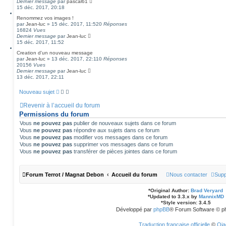
Dernier message
par
pascal61
15 déc. 2017, 20:18
Renommez vos images !
par
Jean-luc
»
15 déc. 2017, 11:52
0
Réponses
16824
Vues
Dernier message
par
Jean-luc
15 déc. 2017, 11:52
Creation d'un nouveau message
par
Jean-luc
»
13 déc. 2017, 22:11
0
Réponses
20156
Vues
Dernier message
par
Jean-luc
13 déc. 2017, 22:11
Nouveau sujet
Revenir à l’accueil du forum
Permissions du forum
Vous
ne pouvez pas
publier de nouveaux sujets dans ce forum
Vous
ne pouvez pas
répondre aux sujets dans ce forum
Vous
ne pouvez pas
modifier vos messages dans ce forum
Vous
ne pouvez pas
supprimer vos messages dans ce forum
Vous
ne pouvez pas
transférer de pièces jointes dans ce forum
Forum Terrot / Magnat Debon
Accueil du forum
Nous contacter
Supp
*
Original Author:
Brad Veryard
*
Updated to 3.3.x by
MannixMD
*
Style version: 3.4.5
Développé par
phpBB
® Forum Software © p
Traduction française officielle
©
Qia