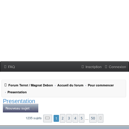
FAQ
Inscription
Connexion
Forum Terrot / Magnat Debon
Accueil du forum
Pour commencer
Presentation
Presentation
Nouveau sujet
1235 sujets
1
2
3
4
5
50
Page
1
sur
50
…
Suivant