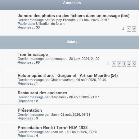
Annonces
Joindre des photos ou des fichiers dans un message (bis)
Dernier message par
Soupey Frederic
«
21 nov. 2023, 20:57
Publié dans
Utilisation du forum
Réponses :
33
1
2
Sujets
Trombinoscope
Dernier message par
Levesque
«
20 janv. 2024, 21:22
Réponses :
90
1
2
3
4
5
Retour après 3 ans - Gargamel - Art-sur-Meurthe (54)
Dernier message par
Chuckmaurice
«
06 août 2026, 22:40
Réponses :
1
Restaurant des anciennes
Dernier message par
Gargamel
«
06 août 2026, 21:57
Réponses :
2
Présentation
Dernier message par
titan
«
03 août 2026, 08:31
Réponses :
3
Présentation René / Terrot HLM 1933
Dernier message par
Jean-luc
«
01 août 2026, 17:06
Réponses :
4