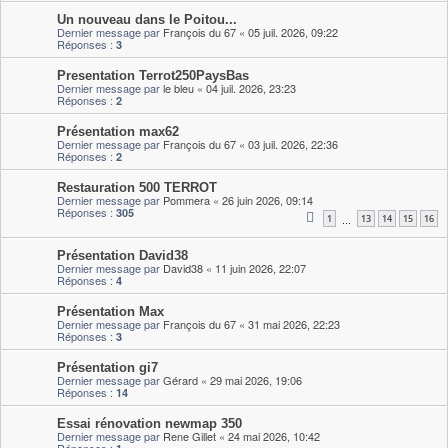
Un nouveau dans le Poitou...
Dernier message par
François du 67
«
05 juil. 2026, 09:22
Réponses :
3
Presentation Terrot250PaysBas
Dernier message par
le bleu
«
04 juil. 2026, 23:23
Réponses :
2
Présentation max62
Dernier message par
François du 67
«
03 juil. 2026, 22:36
Réponses :
2
Restauration 500 TERROT
Dernier message par
Pommera
«
26 juin 2026, 09:14
Réponses :
305
1
13
14
15
16
…
Présentation David38
Dernier message par
David38
«
11 juin 2026, 22:07
Réponses :
4
Présentation Max
Dernier message par
François du 67
«
31 mai 2026, 22:23
Réponses :
3
Présentation gi7
Dernier message par
Gérard
«
29 mai 2026, 19:06
Réponses :
14
Essai rénovation newmap 350
Dernier message par
Rene Gillet
«
24 mai 2026, 10:42