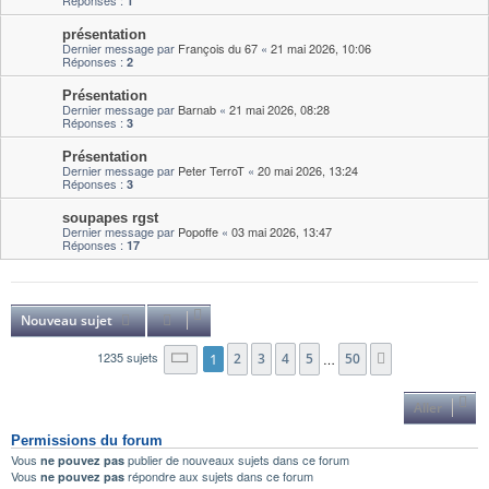
Réponses :
1
présentation
Dernier message par
François du 67
«
21 mai 2026, 10:06
Réponses :
2
Présentation
Dernier message par
Barnab
«
21 mai 2026, 08:28
Réponses :
3
Présentation
Dernier message par
Peter TerroT
«
20 mai 2026, 13:24
Réponses :
3
soupapes rgst
Dernier message par
Popoffe
«
03 mai 2026, 13:47
Réponses :
17
Nouveau sujet
1235 sujets
1
2
3
4
5
50
Page
1
sur
50
…
Suivant
Aller
Permissions du forum
Vous
publier de nouveaux sujets dans ce forum
ne pouvez pas
Vous
répondre aux sujets dans ce forum
ne pouvez pas