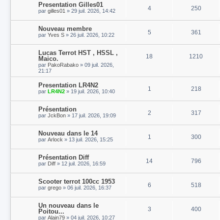
Presentation Gilles01
4
250
par
gilles01
»
29 juil. 2026, 14:42
Nouveau membre
5
361
par
Yves S
»
26 juil. 2026, 10:22
Lucas Terrot HST , HSSL ,
18
1210
Maico.
par
PakoRabako
»
09 juil. 2026,
21:17
Presentation LR4N2
1
218
par
LR4N2
»
19 juil. 2026, 10:40
Présentation
2
317
par
JckBon
»
17 juil. 2026, 19:09
Nouveau dans le 14
1
300
par
Arlock
»
13 juil. 2026, 15:25
Présentation Diff
14
796
par
Diff
»
12 juil. 2026, 16:59
Scooter terrot 100cc 1953
6
518
par
grego
»
06 juil. 2026, 16:37
Un nouveau dans le
3
400
Poitou...
par
Alain79
»
04 juil. 2026, 10:27