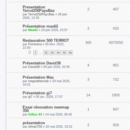
Presentation
2
407
Terrot250PaysBas
par
Terrot250PaysBas
»
28 juin
2026, 13:35
Présentation max62
2
432
par
Max62
»
29 juin 2026, 23:07
Restauration 500 TERROT
305
4075550
par
Pommera
»
05 févr. 2022,
21:59
1
12
13
14
15
16
…
Présentation David38
4
901
par
David38
»
09 juin 2026, 20:35
Présentation Max
3
732
par
magnatfanclub
»
29 mai 2026,
16:01
Présentation gi7
14
1955
par
gi7
»
05 avr. 2026, 17:57
Essai rénovation newmap
1
937
350
par
Gillou 43
»
24 mai 2026, 08:45
présentation
2
926
par
sfman750
»
20 mai 2026, 19:32