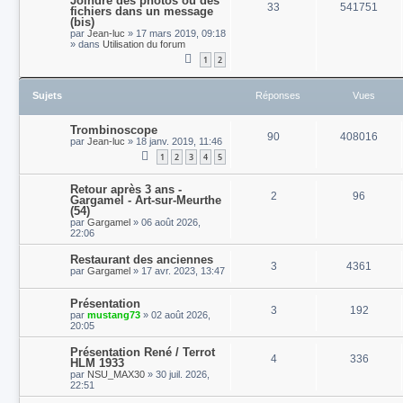
Joindre des photos ou des
33
541751
fichiers dans un message
(bis)
par
Jean-luc
»
17 mars 2019, 09:18
» dans
Utilisation du forum
1
2
Sujets
Réponses
Vues
Trombinoscope
90
408016
par
Jean-luc
»
18 janv. 2019, 11:46
1
2
3
4
5
Retour après 3 ans -
2
96
Gargamel - Art-sur-Meurthe
(54)
par
Gargamel
»
06 août 2026,
22:06
Restaurant des anciennes
3
4361
par
Gargamel
»
17 avr. 2023, 13:47
Présentation
3
192
par
mustang73
»
02 août 2026,
20:05
Présentation René / Terrot
4
336
HLM 1933
par
NSU_MAX30
»
30 juil. 2026,
22:51