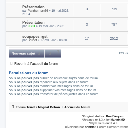
Présentation
3
739
par
Pantherman66
»
19 mai 2026,
21:54
Présentation
3
787
par
JB31
»
19 mai 2026, 23:31
soupapes rgst
17
2512
par
Brunet
»
17 avr. 2026, 08:30
Nouveau sujet
1235 s
Revenir à l’accueil du forum
Permissions du forum
Vous
ne pouvez pas
publier de nouveaux sujets dans ce forum
Vous
ne pouvez pas
répondre aux sujets dans ce forum
Vous
ne pouvez pas
modifier vos messages dans ce forum
Vous
ne pouvez pas
supprimer vos messages dans ce forum
Vous
ne pouvez pas
transférer de pièces jointes dans ce forum
Forum Terrot / Magnat Debon
Accueil du forum
*
Original Author:
Brad Veryard
*
Updated to 3.3.x by
MannixMD
*
Style version: 3.4.5
Développé par
phpBB
® Forum Software © php