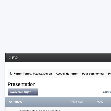
FAQ
Forum Terrot / Magnat Debon
Accueil du forum
Pour commencer
Pr
Presentation
Nouveau sujet
1235 s
Annonces
Réponses
Vues