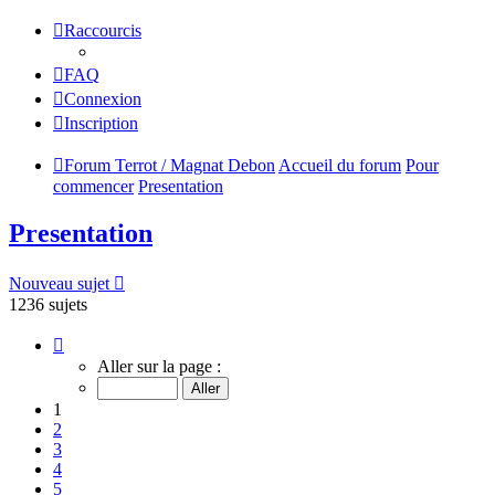
Raccourcis
FAQ
Connexion
Inscription
Forum Terrot / Magnat Debon
Accueil du forum
Pour
commencer
Presentation
Presentation
Nouveau sujet
1236 sujets
Page
1
Aller sur la page :
sur
50
1
2
3
4
5