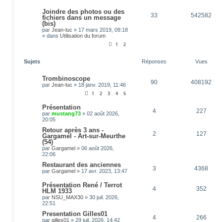
Joindre des photos ou des
33
542582
fichiers dans un message
(bis)
par
Jean-luc
»
17 mars 2019, 09:18
» dans
Utilisation du forum
1
2
Sujets
Réponses
Vues
Trombinoscope
90
408192
par
Jean-luc
»
18 janv. 2019, 11:46
1
2
3
4
5
Présentation
4
227
par
mustang73
»
02 août 2026,
20:05
Retour après 3 ans -
2
127
Gargamel - Art-sur-Meurthe
(54)
par
Gargamel
»
06 août 2026,
22:06
Restaurant des anciennes
3
4368
par
Gargamel
»
17 avr. 2023, 13:47
Présentation René / Terrot
4
352
HLM 1933
par
NSU_MAX30
»
30 juil. 2026,
22:51
Presentation Gilles01
4
266
par
gilles01
»
29 juil. 2026, 14:42