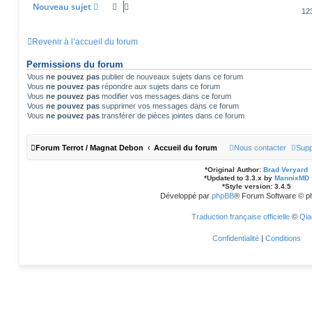
Nouveau sujet
12
Revenir à l’accueil du forum
Permissions du forum
Vous
ne pouvez pas
publier de nouveaux sujets dans ce forum
Vous
ne pouvez pas
répondre aux sujets dans ce forum
Vous
ne pouvez pas
modifier vos messages dans ce forum
Vous
ne pouvez pas
supprimer vos messages dans ce forum
Vous
ne pouvez pas
transférer de pièces jointes dans ce forum
Forum Terrot / Magnat Debon
Accueil du forum
Nous contacter
Supp
*
Original Author:
Brad Veryard
*
Updated to 3.3.x by
MannixMD
*
Style version: 3.4.5
Développé par
phpBB
® Forum Software © p
Traduction française officielle
©
Qia
Confidentialité
|
Conditions