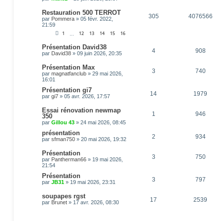
Restauration 500 TERROT
305
4076566
par
Pommera
»
05 févr. 2022,
21:59
1
12
13
14
15
16
…
Présentation David38
4
908
par
David38
»
09 juin 2026, 20:35
Présentation Max
3
740
par
magnatfanclub
»
29 mai 2026,
16:01
Présentation gi7
14
1979
par
gi7
»
05 avr. 2026, 17:57
Essai rénovation newmap
1
946
350
par
Gillou 43
»
24 mai 2026, 08:45
présentation
2
934
par
sfman750
»
20 mai 2026, 19:32
Présentation
3
750
par
Pantherman66
»
19 mai 2026,
21:54
Présentation
3
797
par
JB31
»
19 mai 2026, 23:31
soupapes rgst
17
2539
par
Brunet
»
17 avr. 2026, 08:30