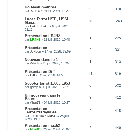
Nouveau membre
5
378
par
Yves S
»
26 juil. 2026, 10:22
Lucas Terrot HST , HSSL ,
18
1243
Maico.
par
PakoRabako
»
09 juil. 2026,
21:17
Presentation LR4N2
1
225
par
LR4N2
»
19 juil. 2026, 10:40
Présentation
2
331
par
JckBon
»
17 juil. 2026, 19:09
Nouveau dans le 14
1
313
par
Arlock
»
13 juil. 2026, 15:25
Présentation Diff
14
819
par
Diff
»
12 juil. 2026, 16:59
Scooter terrot 100cc 1953
6
532
par
grego
»
06 juil. 2026, 16:37
Un nouveau dans le
3
412
Poitou...
par
Alain79
»
04 juil. 2026, 10:27
Presentation
2
415
Terrot250PaysBas
par
Terrot250PaysBas
»
28 juin
2026, 13:35
Présentation max62
2
440
par
Max62
»
29 juin 2026, 23:07