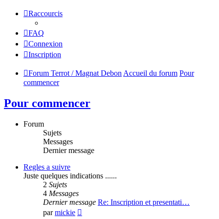
Raccourcis
FAQ
Connexion
Inscription
Forum Terrot / Magnat Debon
Accueil du forum
Pour
commencer
Pour commencer
Forum
Sujets
Messages
Dernier message
Regles a suivre
Juste quelques indications ......
2
Sujets
4
Messages
Dernier message
Re: Inscription et presentati…
Consulter
par
mickie