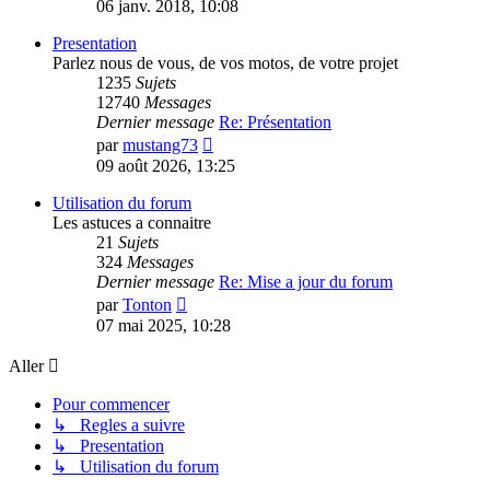
le
06 janv. 2018, 10:08
dernier
message
Presentation
Parlez nous de vous, de vos motos, de votre projet
1235
Sujets
12740
Messages
Dernier message
Re: Présentation
Consulter
par
mustang73
le
09 août 2026, 13:25
dernier
message
Utilisation du forum
Les astuces a connaitre
21
Sujets
324
Messages
Dernier message
Re: Mise a jour du forum
Consulter
par
Tonton
le
07 mai 2025, 10:28
dernier
message
Aller
Pour commencer
↳ Regles a suivre
↳ Presentation
↳ Utilisation du forum