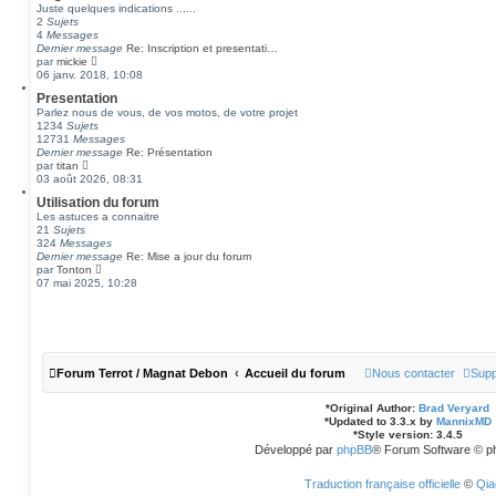
Juste quelques indications ......
2
Sujets
4
Messages
Dernier message
Re: Inscription et presentati…
C
par
mickie
o
06 janv. 2018, 10:08
n
Presentation
s
Parlez nous de vous, de vos motos, de votre projet
u
1234
Sujets
l
12731
Messages
t
Dernier message
Re: Présentation
e
C
par
titan
r
o
03 août 2026, 08:31
l
n
e
Utilisation du forum
s
d
Les astuces a connaitre
u
e
21
Sujets
l
r
324
Messages
t
n
Dernier message
Re: Mise a jour du forum
e
i
C
par
Tonton
r
e
o
07 mai 2025, 10:28
l
r
n
e
m
s
d
e
u
e
s
l
r
s
t
n
a
e
i
g
Forum Terrot / Magnat Debon
Accueil du forum
Nous contacter
Supp
r
e
e
l
r
e
m
*
Original Author:
Brad Veryard
d
e
*
Updated to 3.3.x by
MannixMD
e
s
*
Style version: 3.4.5
r
s
Développé par
phpBB
® Forum Software © p
n
a
i
g
e
Traduction française officielle
©
Qia
e
r