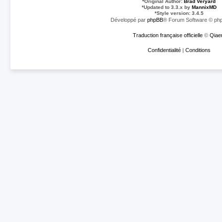
*
Original Author:
Brad Veryard
*
Updated to 3.3.x by
MannixMD
*
Style version: 3.4.5
Développé par
phpBB
® Forum Software © php
Traduction française officielle
©
Qiae
Confidentialité
|
Conditions