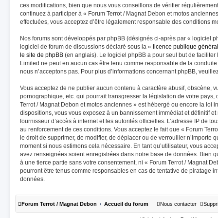
ces modifications, bien que nous vous conseillons de vérifier régulièremen
continuez à participer à « Forum Terrot / Magnat Debon et motos anciennes
effectuées, vous acceptez d’être légalement responsable des conditions mod
Nos forums sont développés par phpBB (désignés ci-après par « logiciel p
logiciel de forum de discussions déclaré sous la «
licence publique généra
le site de phpBB
(en anglais). Le logiciel phpBB a pour seul but de faciliter
Limited ne peut en aucun cas être tenu comme responsable de la conduite
nous n’acceptons pas. Pour plus d’informations concernant phpBB, veuille
Vous acceptez de ne publier aucun contenu à caractère abusif, obscène, vu
pornographique, etc. qui pourrait transgresser la législation de votre pays
Terrot / Magnat Debon et motos anciennes » est hébergé ou encore la loi in
dispositions, vous vous exposez à un bannissement immédiat et définitif et n
fournisseur d’accès à internet et les autorités officielles. L’adresse IP de t
au renforcement de ces conditions. Vous acceptez le fait que « Forum Terr
le droit de supprimer, de modifier, de déplacer ou de verrouiller n’importe 
moment si nous estimons cela nécessaire. En tant qu’utilisateur, vous acce
avez renseignées soient enregistrées dans notre base de données. Bien qu
à une tierce partie sans votre consentement, ni « Forum Terrot / Magnat D
pourront être tenus comme responsables en cas de tentative de piratage i
données.
Forum Terrot / Magnat Debon
Accueil du forum
Nous contacter
Suppr