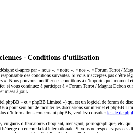
ennes - Conditions d’utilisation
ésigné ci-après par « nous », « notre », « nos », « Forum Terrot / Mag
responsable des conditions suivantes. Si vous n’acceptez pas d’être léga
es ». Nous pouvons modifier ces conditions à n’importe quel moment et
et, si vous continuez à participer à « Forum Terrot / Magnat Debon et m
t mises à jour.
el phpBB » et « phpBB Limited ») qui est un logiciel de forum de disc
BB a pour seul but de faciliter les discussions sur internet et phpBB L
plus d’informations concernant phpBB, veuillez consulter
le site de ph
 vulgaire, diffamatoire, choquant, menaçant, pornographique, etc. qui po
hébergé ou encore la loi internationale. Si vous ne respectez pas ces d