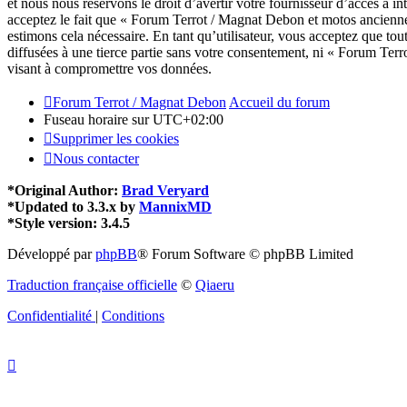
et nous nous réservons le droit d’avertir votre fournisseur d’accès à in
acceptez le fait que « Forum Terrot / Magnat Debon et motos anciennes
estimons cela nécessaire. En tant qu’utilisateur, vous acceptez que to
diffusées à une tierce partie sans votre consentement, ni « Forum Te
visant à compromettre vos données.
Forum Terrot / Magnat Debon
Accueil du forum
Fuseau horaire sur
UTC+02:00
Supprimer les cookies
Nous contacter
*
Original Author:
Brad Veryard
*
Updated to 3.3.x by
MannixMD
*
Style version: 3.4.5
Développé par
phpBB
® Forum Software © phpBB Limited
Traduction française officielle
©
Qiaeru
Confidentialité
|
Conditions