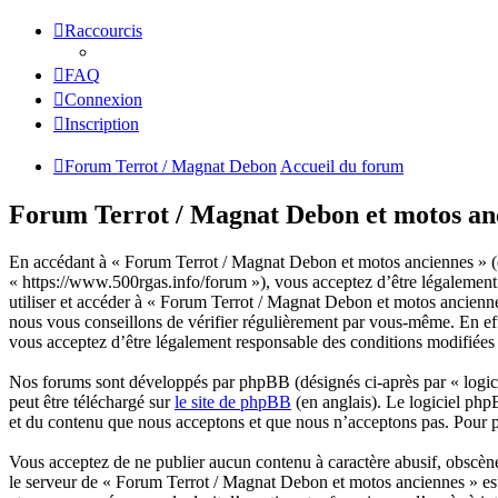
Raccourcis
FAQ
Connexion
Inscription
Forum Terrot / Magnat Debon
Accueil du forum
Forum Terrot / Magnat Debon et motos anci
En accédant à « Forum Terrot / Magnat Debon et motos anciennes » (d
« https://www.500rgas.info/forum »), vous acceptez d’être légalement 
utiliser et accéder à « Forum Terrot / Magnat Debon et motos ancienn
nous vous conseillons de vérifier régulièrement par vous-même. En eff
vous acceptez d’être légalement responsable des conditions modifiées e
Nos forums sont développés par phpBB (désignés ci-après par « logici
peut être téléchargé sur
le site de phpBB
(en anglais). Le logiciel php
et du contenu que nous acceptons et que nous n’acceptons pas. Pour 
Vous acceptez de ne publier aucun contenu à caractère abusif, obscène,
le serveur de « Forum Terrot / Magnat Debon et motos anciennes » est 