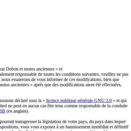
nat Debon et motos anciennes » et
lement responsable de toutes les conditions suivantes, veuillez ne pas
 nous essaierons de vous informer de ces modifications, bien que
otos anciennes » après que des modifications aient été effectuées,
ussions déclaré sous la «
licence publique générale GNU 2.0
» et qui
imited ne peut en aucun cas être tenu comme responsable de la conduite
pBB
(en anglais).
urrait transgresser la législation de votre pays, du pays dans lequel
ispositions, vous vous exposez à un bannissement immédiat et définitif