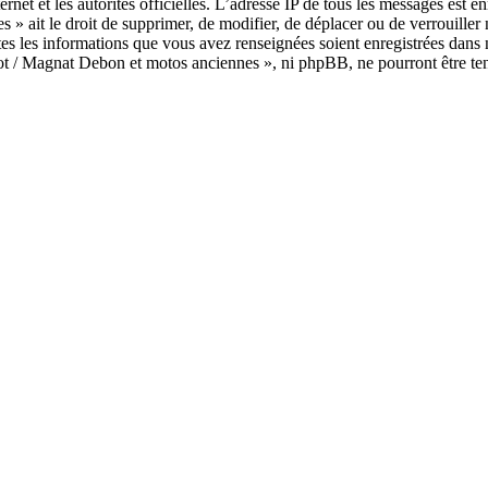
ternet et les autorités officielles. L’adresse IP de tous les messages est 
 » ait le droit de supprimer, de modifier, de déplacer ou de verrouille
utes les informations que vous avez renseignées soient enregistrées dan
rrot / Magnat Debon et motos anciennes », ni phpBB, ne pourront être te