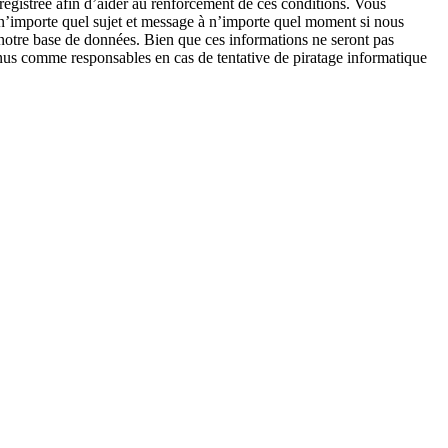
enregistrée afin d’aider au renforcement de ces conditions. Vous
r n’importe quel sujet et message à n’importe quel moment si nous
s notre base de données. Bien que ces informations ne seront pas
nus comme responsables en cas de tentative de piratage informatique