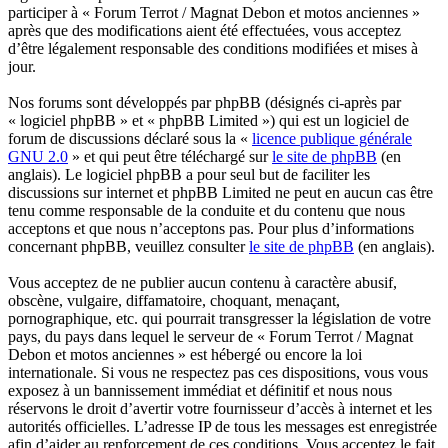
participer à « Forum Terrot / Magnat Debon et motos anciennes »
après que des modifications aient été effectuées, vous acceptez
d’être légalement responsable des conditions modifiées et mises à
jour.
Nos forums sont développés par phpBB (désignés ci-après par
« logiciel phpBB » et « phpBB Limited ») qui est un logiciel de
forum de discussions déclaré sous la «
licence publique générale
GNU 2.0
» et qui peut être téléchargé sur
le site de phpBB
(en
anglais). Le logiciel phpBB a pour seul but de faciliter les
discussions sur internet et phpBB Limited ne peut en aucun cas être
tenu comme responsable de la conduite et du contenu que nous
acceptons et que nous n’acceptons pas. Pour plus d’informations
concernant phpBB, veuillez consulter
le site de phpBB
(en anglais).
Vous acceptez de ne publier aucun contenu à caractère abusif,
obscène, vulgaire, diffamatoire, choquant, menaçant,
pornographique, etc. qui pourrait transgresser la législation de votre
pays, du pays dans lequel le serveur de « Forum Terrot / Magnat
Debon et motos anciennes » est hébergé ou encore la loi
internationale. Si vous ne respectez pas ces dispositions, vous vous
exposez à un bannissement immédiat et définitif et nous nous
réservons le droit d’avertir votre fournisseur d’accès à internet et les
autorités officielles. L’adresse IP de tous les messages est enregistrée
afin d’aider au renforcement de ces conditions. Vous acceptez le fait