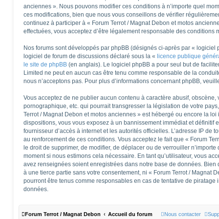
anciennes ». Nous pouvons modifier ces conditions à n’importe quel mom
ces modifications, bien que nous vous conseillons de vérifier régulièreme
continuez à participer à « Forum Terrot / Magnat Debon et motos ancienne
effectuées, vous acceptez d’être légalement responsable des conditions mo
Nos forums sont développés par phpBB (désignés ci-après par « logiciel 
logiciel de forum de discussions déclaré sous la «
licence publique géné
le site de phpBB
(en anglais). Le logiciel phpBB a pour seul but de facilite
Limited ne peut en aucun cas être tenu comme responsable de la conduit
nous n’acceptons pas. Pour plus d’informations concernant phpBB, veuill
Vous acceptez de ne publier aucun contenu à caractère abusif, obscène, v
pornographique, etc. qui pourrait transgresser la législation de votre pay
Terrot / Magnat Debon et motos anciennes » est hébergé ou encore la loi 
dispositions, vous vous exposez à un bannissement immédiat et définitif et
fournisseur d’accès à internet et les autorités officielles. L’adresse IP de 
au renforcement de ces conditions. Vous acceptez le fait que « Forum Ter
le droit de supprimer, de modifier, de déplacer ou de verrouiller n’importe
moment si nous estimons cela nécessaire. En tant qu’utilisateur, vous acc
avez renseignées soient enregistrées dans notre base de données. Bien q
à une tierce partie sans votre consentement, ni « Forum Terrot / Magnat 
pourront être tenus comme responsables en cas de tentative de piratage 
données.
Forum Terrot / Magnat Debon
Accueil du forum
Nous contacter
Supp