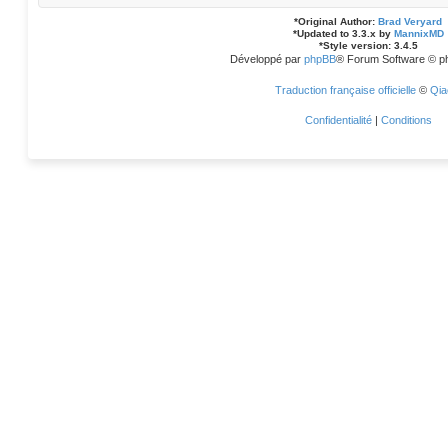
*
Original Author:
Brad Veryard
*
Updated to 3.3.x by
MannixMD
*
Style version: 3.4.5
Développé par
phpBB
® Forum Software © p
Traduction française officielle
©
Qia
Confidentialité
|
Conditions