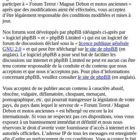
participer à « Forum Terrot / Magnat Debon et motos anciennes »
après que des modifications aient été effectuées, vous acceptez
d’être légalement responsable des conditions modifiées et mises à
jour.
Nos forums sont développés par phpBB (désignés ci-après par
« logiciel phpBB » et « phpBB Limited ») qui est un logiciel de
forum de discussions déclaré sous la «
licence publique générale
GNU 2.0
» et qui peut être téléchargé sur
le site de phpBB
(en
anglais). Le logiciel phpBB a pour seul but de faciliter les
discussions sur internet et phpBB Limited ne peut en aucun cas être
tenu comme responsable de la conduite et du contenu que nous
acceptons et que nous n’acceptons pas. Pour plus d’informations
concernant phpBB, veuillez consulter
le site de phpBB
(en anglais).
Vous acceptez de ne publier aucun contenu à caractère abusif,
obscène, vulgaire, diffamatoire, choquant, menaçant,
pornographique, etc. qui pourrait transgresser la législation de votre
pays, du pays dans lequel le serveur de « Forum Terrot / Magnat
Debon et motos anciennes » est hébergé ou encore la loi
internationale. Si vous ne respectez pas ces dispositions, vous vous
exposez à un bannissement immédiat et définitif et nous nous
réservons le droit d’avertir votre fournisseur d’accès à internet et les
autorités officielles. L’adresse IP de tous les messages est enregistrée
afin d’aider au renforcement de ces conditions. Vous acceptez le fait