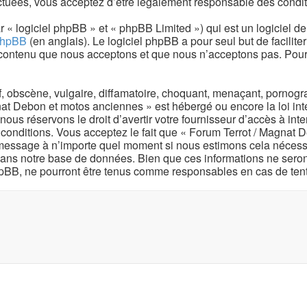
ctuées, vous acceptez d’être légalement responsable des conditi
« logiciel phpBB » et « phpBB Limited ») qui est un logiciel d
 phpBB
(en anglais). Le logiciel phpBB a pour seul but de facilite
contenu que nous acceptons et que nous n’acceptons pas. Pour 
obscène, vulgaire, diffamatoire, choquant, menaçant, pornograph
at Debon et motos anciennes » est hébergé ou encore la loi int
s réservons le droit d’avertir votre fournisseur d’accès à interne
conditions. Vous acceptez le fait que « Forum Terrot / Magnat D
t message à n’importe quel moment si nous estimons cela nécessai
ans notre base de données. Bien que ces informations ne seront
pBB, ne pourront être tenus comme responsables en cas de tent