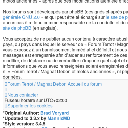
motos anciennes » après que des modifications aient été effe
Nos forums sont développés par phpBB (désignés ci-après par 
générale GNU 2.0
» et qui peut être téléchargé sur
le site de
aucun cas être tenu comme responsable de la conduite et du 
site de phpBB
(en anglais).
Vous acceptez de ne publier aucun contenu à caractère abusif, 
pays, du pays dans lequel le serveur de « Forum Terrot / Magn
vous exposez à un bannissement immédiat et définitif et nous nou
messages est enregistrée afin d’aider au renforcement de ces 
modifier, de déplacer ou de verrouiller n’importe quel sujet e
informations que vous avez renseignées soient enregistrées d
ni « Forum Terrot / Magnat Debon et motos anciennes », ni ph
données.
Forum Terrot / Magnat Debon
Accueil du forum
Nous contacter
Fuseau horaire sur
UTC+02:00
Supprimer les cookies
*
Original Author:
Brad Veryard
*
Updated to 3.3.x by
MannixMD
*
Style version: 3.4.5