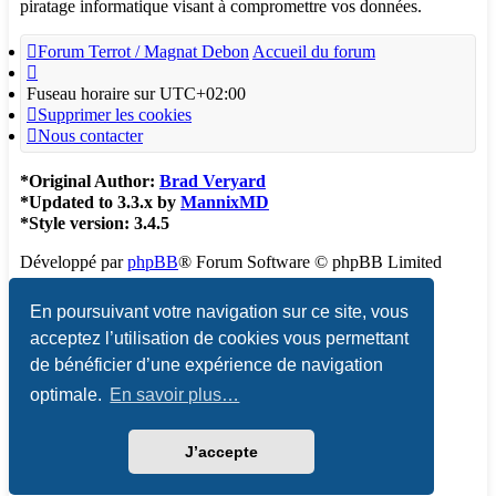
piratage informatique visant à compromettre vos données.
Forum Terrot / Magnat Debon
Accueil du forum
Fuseau horaire sur
UTC+02:00
Supprimer les cookies
Nous contacter
*
Original Author:
Brad Veryard
*
Updated to 3.3.x by
MannixMD
*
Style version: 3.4.5
Développé par
phpBB
® Forum Software © phpBB Limited
Traduction française officielle
©
Qiaeru
En poursuivant votre navigation sur ce site, vous
acceptez l’utilisation de cookies vous permettant
Confidentialité
|
Conditions
de bénéficier d’une expérience de navigation
optimale.
En savoir plus…
J’accepte