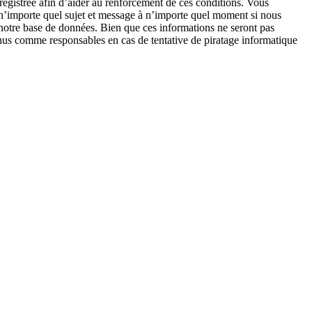
enregistrée afin d’aider au renforcement de ces conditions. Vous
r n’importe quel sujet et message à n’importe quel moment si nous
s notre base de données. Bien que ces informations ne seront pas
nus comme responsables en cas de tentative de piratage informatique