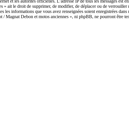
ternet et les autorités officielles. L’adresse IP de tous les messages est 
 » ait le droit de supprimer, de modifier, de déplacer ou de verrouille
utes les informations que vous avez renseignées soient enregistrées dan
rrot / Magnat Debon et motos anciennes », ni phpBB, ne pourront être te