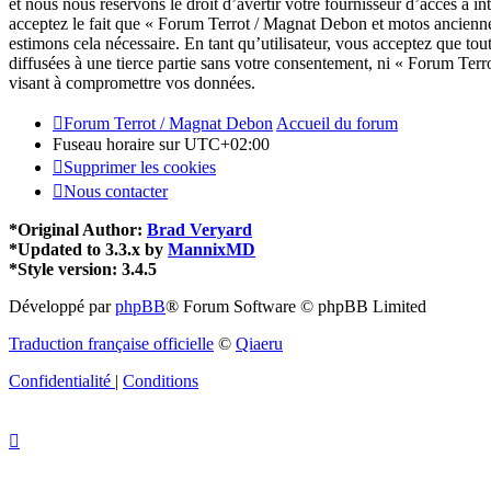
et nous nous réservons le droit d’avertir votre fournisseur d’accès à in
acceptez le fait que « Forum Terrot / Magnat Debon et motos anciennes
estimons cela nécessaire. En tant qu’utilisateur, vous acceptez que to
diffusées à une tierce partie sans votre consentement, ni « Forum Te
visant à compromettre vos données.
Forum Terrot / Magnat Debon
Accueil du forum
Fuseau horaire sur
UTC+02:00
Supprimer les cookies
Nous contacter
*
Original Author:
Brad Veryard
*
Updated to 3.3.x by
MannixMD
*
Style version: 3.4.5
Développé par
phpBB
® Forum Software © phpBB Limited
Traduction française officielle
©
Qiaeru
Confidentialité
|
Conditions