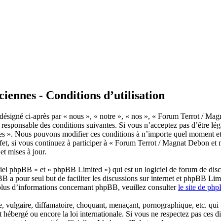
ennes - Conditions d’utilisation
ésigné ci-après par « nous », « notre », « nos », « Forum Terrot / Mag
responsable des conditions suivantes. Si vous n’acceptez pas d’être léga
es ». Nous pouvons modifier ces conditions à n’importe quel moment et
et, si vous continuez à participer à « Forum Terrot / Magnat Debon et m
t mises à jour.
el phpBB » et « phpBB Limited ») qui est un logiciel de forum de disc
BB a pour seul but de faciliter les discussions sur internet et phpBB L
plus d’informations concernant phpBB, veuillez consulter
le site de ph
 vulgaire, diffamatoire, choquant, menaçant, pornographique, etc. qui po
hébergé ou encore la loi internationale. Si vous ne respectez pas ces d