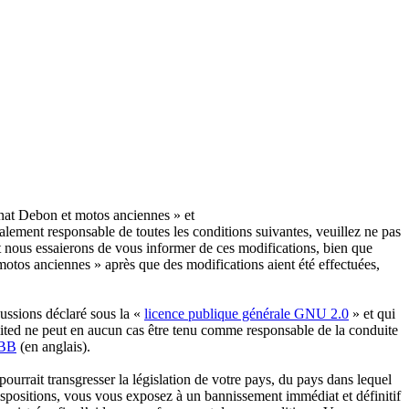
nat Debon et motos anciennes » et
lement responsable de toutes les conditions suivantes, veuillez ne pas
 nous essaierons de vous informer de ces modifications, bien que
otos anciennes » après que des modifications aient été effectuées,
ussions déclaré sous la «
licence publique générale GNU 2.0
» et qui
imited ne peut en aucun cas être tenu comme responsable de la conduite
pBB
(en anglais).
urrait transgresser la législation de votre pays, du pays dans lequel
ispositions, vous vous exposez à un bannissement immédiat et définitif