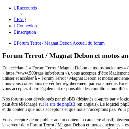
Raccourcis
FAQ
Connexion
Inscription
Forum Terrot / Magnat Debon
Accueil du forum
Forum Terrot / Magnat Debon et motos anci
En accédant à « Forum Terrot / Magnat Debon et motos anciennes » (d
« https://www.500rgas.info/forum »), vous acceptez d’être légalement 
utiliser et accéder à « Forum Terrot / Magnat Debon et motos ancienn
nous vous conseillons de vérifier régulièrement par vous-même. En eff
vous acceptez d’être légalement responsable des conditions modifiées e
Nos forums sont développés par phpBB (désignés ci-après par « logici
peut être téléchargé sur
le site de phpBB
(en anglais). Le logiciel php
et du contenu que nous acceptons et que nous n’acceptons pas. Pour 
Vous acceptez de ne publier aucun contenu à caractère abusif, obscène,
le serveur de « Forum Terrot / Magnat Debon et motos anciennes » est 