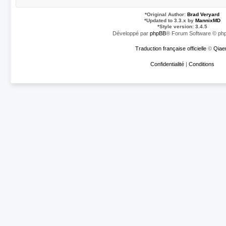
*
Original Author:
Brad Veryard
*
Updated to 3.3.x by
MannixMD
*
Style version: 3.4.5
Développé par
phpBB
® Forum Software © php
Traduction française officielle
©
Qiae
Confidentialité
|
Conditions