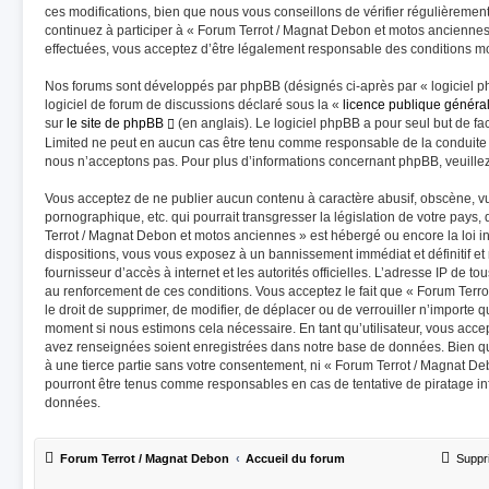
ces modifications, bien que nous vous conseillons de vérifier régulièremen
continuez à participer à « Forum Terrot / Magnat Debon et motos anciennes
effectuées, vous acceptez d’être légalement responsable des conditions mod
Nos forums sont développés par phpBB (désignés ci-après par « logiciel p
logiciel de forum de discussions déclaré sous la «
licence publique généra
sur
le site de phpBB
(en anglais). Le logiciel phpBB a pour seul but de fac
Limited ne peut en aucun cas être tenu comme responsable de la conduite
nous n’acceptons pas. Pour plus d’informations concernant phpBB, veuille
Vous acceptez de ne publier aucun contenu à caractère abusif, obscène, vu
pornographique, etc. qui pourrait transgresser la législation de votre pays
Terrot / Magnat Debon et motos anciennes » est hébergé ou encore la loi in
dispositions, vous vous exposez à un bannissement immédiat et définitif et n
fournisseur d’accès à internet et les autorités officielles. L’adresse IP de t
au renforcement de ces conditions. Vous acceptez le fait que « Forum Terr
le droit de supprimer, de modifier, de déplacer ou de verrouiller n’importe 
moment si nous estimons cela nécessaire. En tant qu’utilisateur, vous acce
avez renseignées soient enregistrées dans notre base de données. Bien qu
à une tierce partie sans votre consentement, ni « Forum Terrot / Magnat D
pourront être tenus comme responsables en cas de tentative de piratage i
données.
Forum Terrot / Magnat Debon
Accueil du forum
Suppr