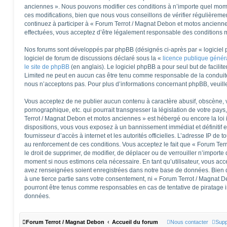
anciennes ». Nous pouvons modifier ces conditions à n’importe quel mom
ces modifications, bien que nous vous conseillons de vérifier régulièreme
continuez à participer à « Forum Terrot / Magnat Debon et motos ancienne
effectuées, vous acceptez d’être légalement responsable des conditions mo
Nos forums sont développés par phpBB (désignés ci-après par « logiciel 
logiciel de forum de discussions déclaré sous la «
licence publique géné
le site de phpBB
(en anglais). Le logiciel phpBB a pour seul but de facilite
Limited ne peut en aucun cas être tenu comme responsable de la conduit
nous n’acceptons pas. Pour plus d’informations concernant phpBB, veuill
Vous acceptez de ne publier aucun contenu à caractère abusif, obscène, v
pornographique, etc. qui pourrait transgresser la législation de votre pay
Terrot / Magnat Debon et motos anciennes » est hébergé ou encore la loi 
dispositions, vous vous exposez à un bannissement immédiat et définitif et
fournisseur d’accès à internet et les autorités officielles. L’adresse IP de 
au renforcement de ces conditions. Vous acceptez le fait que « Forum Ter
le droit de supprimer, de modifier, de déplacer ou de verrouiller n’importe
moment si nous estimons cela nécessaire. En tant qu’utilisateur, vous acc
avez renseignées soient enregistrées dans notre base de données. Bien q
à une tierce partie sans votre consentement, ni « Forum Terrot / Magnat 
pourront être tenus comme responsables en cas de tentative de piratage 
données.
Forum Terrot / Magnat Debon
Accueil du forum
Nous contacter
Supp