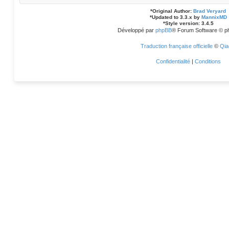
*
Original Author:
Brad Veryard
*
Updated to 3.3.x by
MannixMD
*
Style version: 3.4.5
Développé par
phpBB
® Forum Software © p
Traduction française officielle
©
Qia
Confidentialité
|
Conditions