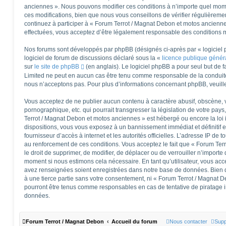
anciennes ». Nous pouvons modifier ces conditions à n’importe quel mom
ces modifications, bien que nous vous conseillons de vérifier régulièreme
continuez à participer à « Forum Terrot / Magnat Debon et motos ancienne
effectuées, vous acceptez d’être légalement responsable des conditions mo
Nos forums sont développés par phpBB (désignés ci-après par « logiciel 
logiciel de forum de discussions déclaré sous la «
licence publique géné
sur
le site de phpBB
(en anglais). Le logiciel phpBB a pour seul but de fa
Limited ne peut en aucun cas être tenu comme responsable de la conduit
nous n’acceptons pas. Pour plus d’informations concernant phpBB, veuill
Vous acceptez de ne publier aucun contenu à caractère abusif, obscène, v
pornographique, etc. qui pourrait transgresser la législation de votre pay
Terrot / Magnat Debon et motos anciennes » est hébergé ou encore la loi 
dispositions, vous vous exposez à un bannissement immédiat et définitif et
fournisseur d’accès à internet et les autorités officielles. L’adresse IP de 
au renforcement de ces conditions. Vous acceptez le fait que « Forum Ter
le droit de supprimer, de modifier, de déplacer ou de verrouiller n’importe
moment si nous estimons cela nécessaire. En tant qu’utilisateur, vous acc
avez renseignées soient enregistrées dans notre base de données. Bien q
à une tierce partie sans votre consentement, ni « Forum Terrot / Magnat 
pourront être tenus comme responsables en cas de tentative de piratage 
données.
Forum Terrot / Magnat Debon
Accueil du forum
Nous contacter
Supp