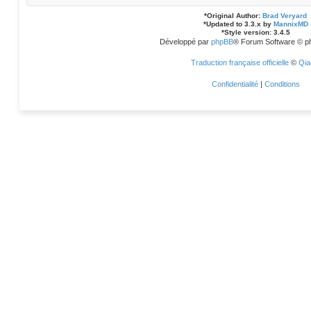
*
Original Author:
Brad Veryard
*
Updated to 3.3.x by
MannixMD
*
Style version: 3.4.5
Développé par
phpBB
® Forum Software © p
Traduction française officielle
©
Qia
Confidentialité
|
Conditions