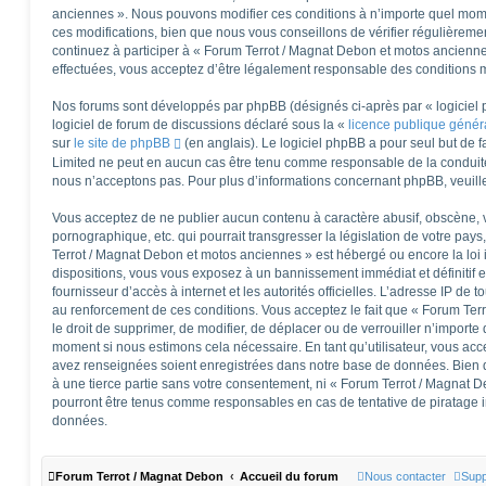
anciennes ». Nous pouvons modifier ces conditions à n’importe quel mom
ces modifications, bien que nous vous conseillons de vérifier régulièreme
continuez à participer à « Forum Terrot / Magnat Debon et motos ancienne
effectuées, vous acceptez d’être légalement responsable des conditions mo
Nos forums sont développés par phpBB (désignés ci-après par « logiciel 
logiciel de forum de discussions déclaré sous la «
licence publique géné
sur
le site de phpBB
(en anglais). Le logiciel phpBB a pour seul but de fa
Limited ne peut en aucun cas être tenu comme responsable de la conduit
nous n’acceptons pas. Pour plus d’informations concernant phpBB, veuill
Vous acceptez de ne publier aucun contenu à caractère abusif, obscène, v
pornographique, etc. qui pourrait transgresser la législation de votre pay
Terrot / Magnat Debon et motos anciennes » est hébergé ou encore la loi 
dispositions, vous vous exposez à un bannissement immédiat et définitif et
fournisseur d’accès à internet et les autorités officielles. L’adresse IP de 
au renforcement de ces conditions. Vous acceptez le fait que « Forum Ter
le droit de supprimer, de modifier, de déplacer ou de verrouiller n’importe
moment si nous estimons cela nécessaire. En tant qu’utilisateur, vous acc
avez renseignées soient enregistrées dans notre base de données. Bien q
à une tierce partie sans votre consentement, ni « Forum Terrot / Magnat 
pourront être tenus comme responsables en cas de tentative de piratage 
données.
Forum Terrot / Magnat Debon
Accueil du forum
Nous contacter
Supp