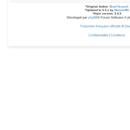
*
Original Author:
Brad Veryard
*
Updated to 3.3.x by
MannixMD
*
Style version: 3.4.5
Développé par
phpBB
® Forum Software © p
Traduction française officielle
©
Qia
Confidentialité
|
Conditions