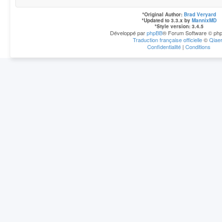
*
Original Author:
Brad Veryard
*
Updated to 3.3.x by
MannixMD
*
Style version: 3.4.5
Développé par
phpBB
® Forum Software © php
Traduction française officielle
©
Qiae
Confidentialité
|
Conditions