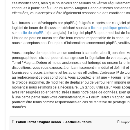
ces modifications, bien que nous vous conseillons de vérifier régulièremen
continuez à participer à « Forum Terrot / Magnat Debon et motos anciennes
effectuées, vous acceptez d’être légalement responsable des conditions mod
Nos forums sont développés par phpBB (désignés ci-après par « logiciel p
logiciel de forum de discussions déclaré sous la «
licence publique généra
sur
le site de phpBB
(en anglais). Le logiciel phpBB a pour seul but de fac
Limited ne peut en aucun cas être tenu comme responsable de la conduite
nous n’acceptons pas. Pour plus d’informations concernant phpBB, veuille
Vous acceptez de ne publier aucun contenu à caractère abusif, obscène, vu
pornographique, etc. qui pourrait transgresser la législation de votre pays
Terrot / Magnat Debon et motos anciennes » est hébergé ou encore la loi in
dispositions, vous vous exposez à un bannissement immédiat et définitif et n
fournisseur d’accès à internet et les autorités officielles. L’adresse IP de t
au renforcement de ces conditions. Vous acceptez le fait que « Forum Terr
le droit de supprimer, de modifier, de déplacer ou de verrouiller n’importe 
moment si nous estimons cela nécessaire. En tant qu’utilisateur, vous acce
avez renseignées soient enregistrées dans notre base de données. Bien qu
à une tierce partie sans votre consentement, ni « Forum Terrot / Magnat D
pourront être tenus comme responsables en cas de tentative de piratage i
données.
Forum Terrot / Magnat Debon
Accueil du forum
Suppr