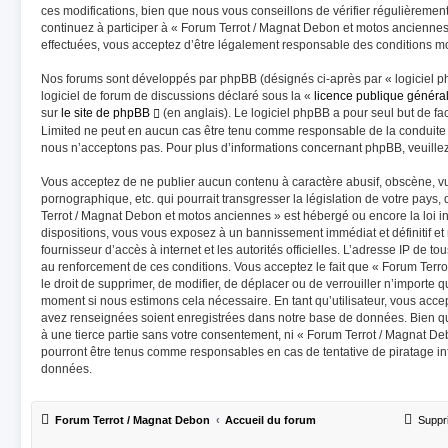
ces modifications, bien que nous vous conseillons de vérifier régulièremen
continuez à participer à « Forum Terrot / Magnat Debon et motos anciennes
effectuées, vous acceptez d’être légalement responsable des conditions mod
Nos forums sont développés par phpBB (désignés ci-après par « logiciel p
logiciel de forum de discussions déclaré sous la «
licence publique généra
sur
le site de phpBB
(en anglais). Le logiciel phpBB a pour seul but de fac
Limited ne peut en aucun cas être tenu comme responsable de la conduite
nous n’acceptons pas. Pour plus d’informations concernant phpBB, veuille
Vous acceptez de ne publier aucun contenu à caractère abusif, obscène, vu
pornographique, etc. qui pourrait transgresser la législation de votre pays
Terrot / Magnat Debon et motos anciennes » est hébergé ou encore la loi in
dispositions, vous vous exposez à un bannissement immédiat et définitif et n
fournisseur d’accès à internet et les autorités officielles. L’adresse IP de t
au renforcement de ces conditions. Vous acceptez le fait que « Forum Terr
le droit de supprimer, de modifier, de déplacer ou de verrouiller n’importe 
moment si nous estimons cela nécessaire. En tant qu’utilisateur, vous acce
avez renseignées soient enregistrées dans notre base de données. Bien qu
à une tierce partie sans votre consentement, ni « Forum Terrot / Magnat D
pourront être tenus comme responsables en cas de tentative de piratage i
données.
Forum Terrot / Magnat Debon
Accueil du forum
Suppr