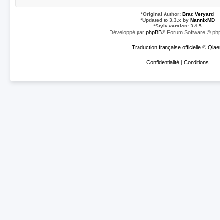
*
Original Author:
Brad Veryard
*
Updated to 3.3.x by
MannixMD
*
Style version: 3.4.5
Développé par
phpBB
® Forum Software © php
Traduction française officielle
©
Qiae
Confidentialité
|
Conditions