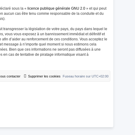
déclaré sous la «
licence publique générale GNU 2.0
» et qui peut
ut en aucun cas être tenu comme responsable de la conduite et du
is).
 transgresser la législation de votre pays, du pays dans lequel le
ns, vous vous exposez à un bannissement immédiat et définitif et
rée afin d’aider au renforcement de ces conditions. Vous acceptez le
et et message à n’importe quel moment si nous estimons cela
nées. Bien que ces informations ne seront pas diffusées à une
 en cas de tentative de piratage informatique visant à
ous contacter
Supprimer les cookies
Fuseau horaire sur
UTC+02:00