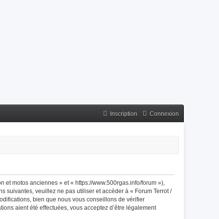
Inscription
Connexion
n et motos anciennes » et « https://www.500rgas.info/forum »),
suivantes, veuillez ne pas utiliser et accéder à « Forum Terrot /
fications, bien que nous vous conseillons de vérifier
ions aient été effectuées, vous acceptez d’être légalement