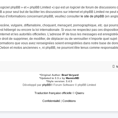
giciel phpBB » et « phpBB Limited ») qui est un logiciel de forum de discussions 
BB a pour seul but de faciliter les discussions sur internet et phpBB Limited ne pe
lus d’informations concernant phpBB, veuillez consulter
le site de phpBB
(en angla
cène, vulgaire, diffamatoire, choquant, menaçant, pornographique, etc. qui pourrait
t hébergé ou encore la loi internationale. Si vous ne respectez pas ces dispositio
internet et les autorités officielles. L’adresse IP de tous les messages est enregist
e droit de supprimer, de modifier, de déplacer ou de verrouiller n’importe quel suj
 informations que vous avez renseignées soient enregistrées dans notre base de don
t Debon et motos anciennes », ni phpBB, ne pourront être tenus comme responsables
N
*
Original Author:
Brad Veryard
*
Updated to 3.3.x by
MannixMD
*
Style version: 3.4.5
Développé par
phpBB
® Forum Software © phpBB Limited
Traduction française officielle
©
Qiaeru
Confidentialité
|
Conditions