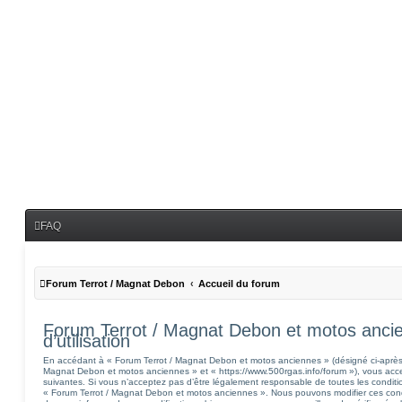
FAQ
Forum Terrot / Magnat Debon
Accueil du forum
Forum Terrot / Magnat Debon et motos ancie
d’utilisation
En accédant à « Forum Terrot / Magnat Debon et motos anciennes » (désigné ci-après p
Magnat Debon et motos anciennes » et « https://www.500rgas.info/forum »), vous acce
suivantes. Si vous n’acceptez pas d’être légalement responsable de toutes les condition
« Forum Terrot / Magnat Debon et motos anciennes ». Nous pouvons modifier ces cond