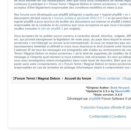
de vous informer de ces modifications, bien que nous vous conseillons de vérifier régu
continuez à participer à « Forum Terrot / Magnat Debon et motos anciennes » après qu
acceptez d’être légalement responsable des conditions modifiées et mises à jour.
Nos forums sont développés par phpBB (désignés ci-après par « logiciel phpBB » et « 
discussions déclaré sous la «
licence publique générale GNU 2.0
» et qui peut être 
logiciel phpBB a pour seul but de faciliter les discussions sur internet et phpBB Limi
responsable de la conduite et du contenu que nous acceptons et que nous n’accepto
veuillez consulter
le site de phpBB
(en anglais).
Vous acceptez de ne publier aucun contenu à caractère abusif, obscène, vulgaire, di
etc. qui pourrait transgresser la législation de votre pays, du pays dans lequel le se
anciennes » est hébergé ou encore la loi internationale. Si vous ne respectez pas ces
bannissement immédiat et définitif et nous nous réservons le droit d’avertir votre fourniss
L’adresse IP de tous les messages est enregistrée afin d’aider au renforcement de ces
Terrot / Magnat Debon et motos anciennes » ait le droit de supprimer, de modifier, de dé
message à n’importe quel moment si nous estimons cela nécessaire. En tant qu’utilisa
vous avez renseignées soient enregistrées dans notre base de données. Bien que ces 
partie sans votre consentement, ni « Forum Terrot / Magnat Debon et motos ancienne
responsables en cas de tentative de piratage informatique visant à compromettre vos
Forum Terrot / Magnat Debon
Accueil du forum
Nous contacter
Supp
*
Original Author:
Brad Veryard
*
Updated to 3.3.x by
MannixMD
*
Style version: 3.4.5
Développé par
phpBB
® Forum Software © p
Traduction française officielle
©
Qia
Confidentialité
|
Conditions