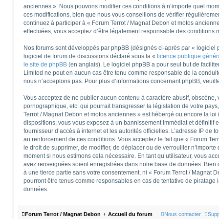
anciennes ». Nous pouvons modifier ces conditions à n’importe quel mom
ces modifications, bien que nous vous conseillons de vérifier régulièreme
continuez à participer à « Forum Terrot / Magnat Debon et motos ancienne
effectuées, vous acceptez d’être légalement responsable des conditions mo
Nos forums sont développés par phpBB (désignés ci-après par « logiciel 
logiciel de forum de discussions déclaré sous la «
licence publique géné
le site de phpBB
(en anglais). Le logiciel phpBB a pour seul but de facilite
Limited ne peut en aucun cas être tenu comme responsable de la conduit
nous n’acceptons pas. Pour plus d’informations concernant phpBB, veuill
Vous acceptez de ne publier aucun contenu à caractère abusif, obscène, v
pornographique, etc. qui pourrait transgresser la législation de votre pay
Terrot / Magnat Debon et motos anciennes » est hébergé ou encore la loi 
dispositions, vous vous exposez à un bannissement immédiat et définitif et
fournisseur d’accès à internet et les autorités officielles. L’adresse IP de 
au renforcement de ces conditions. Vous acceptez le fait que « Forum Ter
le droit de supprimer, de modifier, de déplacer ou de verrouiller n’importe
moment si nous estimons cela nécessaire. En tant qu’utilisateur, vous acc
avez renseignées soient enregistrées dans notre base de données. Bien q
à une tierce partie sans votre consentement, ni « Forum Terrot / Magnat 
pourront être tenus comme responsables en cas de tentative de piratage 
données.
Forum Terrot / Magnat Debon
Accueil du forum
Nous contacter
Supp