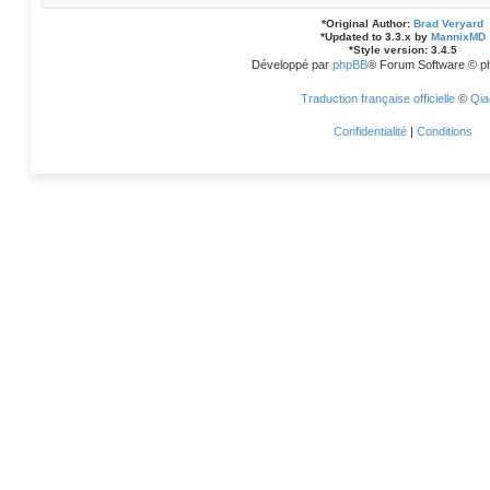
*
Original Author:
Brad Veryard
*
Updated to 3.3.x by
MannixMD
*
Style version: 3.4.5
Développé par
phpBB
® Forum Software © p
Traduction française officielle
©
Qia
Confidentialité
|
Conditions