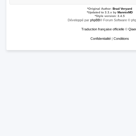
*
Original Author:
Brad Veryard
*
Updated to 3.3.x by
MannixMD
*
Style version: 3.4.5
Développé par
phpBB
® Forum Software © php
Traduction française officielle
©
Qiae
Confidentialité
|
Conditions