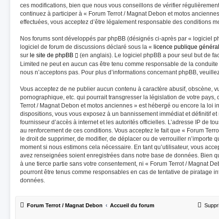
ces modifications, bien que nous vous conseillons de vérifier régulièremen
continuez à participer à « Forum Terrot / Magnat Debon et motos anciennes
effectuées, vous acceptez d’être légalement responsable des conditions mod
Nos forums sont développés par phpBB (désignés ci-après par « logiciel p
logiciel de forum de discussions déclaré sous la «
licence publique généra
sur
le site de phpBB
(en anglais). Le logiciel phpBB a pour seul but de fac
Limited ne peut en aucun cas être tenu comme responsable de la conduite
nous n’acceptons pas. Pour plus d’informations concernant phpBB, veuille
Vous acceptez de ne publier aucun contenu à caractère abusif, obscène, vu
pornographique, etc. qui pourrait transgresser la législation de votre pays
Terrot / Magnat Debon et motos anciennes » est hébergé ou encore la loi in
dispositions, vous vous exposez à un bannissement immédiat et définitif et n
fournisseur d’accès à internet et les autorités officielles. L’adresse IP de t
au renforcement de ces conditions. Vous acceptez le fait que « Forum Terr
le droit de supprimer, de modifier, de déplacer ou de verrouiller n’importe 
moment si nous estimons cela nécessaire. En tant qu’utilisateur, vous acce
avez renseignées soient enregistrées dans notre base de données. Bien qu
à une tierce partie sans votre consentement, ni « Forum Terrot / Magnat D
pourront être tenus comme responsables en cas de tentative de piratage i
données.
Forum Terrot / Magnat Debon
Accueil du forum
Suppr