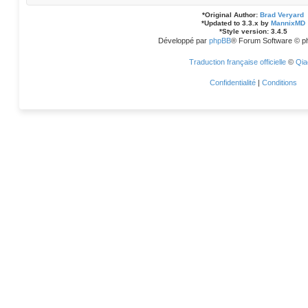
*
Original Author:
Brad Veryard
*
Updated to 3.3.x by
MannixMD
*
Style version: 3.4.5
Développé par
phpBB
® Forum Software © p
Traduction française officielle
©
Qia
Confidentialité
|
Conditions