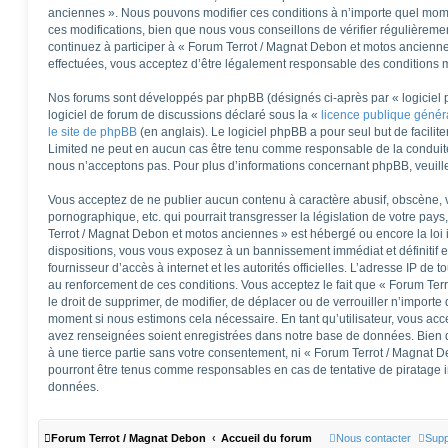
anciennes ». Nous pouvons modifier ces conditions à n’importe quel mom
ces modifications, bien que nous vous conseillons de vérifier régulièreme
continuez à participer à « Forum Terrot / Magnat Debon et motos ancienne
effectuées, vous acceptez d’être légalement responsable des conditions mo
Nos forums sont développés par phpBB (désignés ci-après par « logiciel 
logiciel de forum de discussions déclaré sous la «
licence publique géné
le site de phpBB
(en anglais). Le logiciel phpBB a pour seul but de facilite
Limited ne peut en aucun cas être tenu comme responsable de la conduit
nous n’acceptons pas. Pour plus d’informations concernant phpBB, veuill
Vous acceptez de ne publier aucun contenu à caractère abusif, obscène, v
pornographique, etc. qui pourrait transgresser la législation de votre pay
Terrot / Magnat Debon et motos anciennes » est hébergé ou encore la loi 
dispositions, vous vous exposez à un bannissement immédiat et définitif et
fournisseur d’accès à internet et les autorités officielles. L’adresse IP de 
au renforcement de ces conditions. Vous acceptez le fait que « Forum Ter
le droit de supprimer, de modifier, de déplacer ou de verrouiller n’importe
moment si nous estimons cela nécessaire. En tant qu’utilisateur, vous acc
avez renseignées soient enregistrées dans notre base de données. Bien q
à une tierce partie sans votre consentement, ni « Forum Terrot / Magnat 
pourront être tenus comme responsables en cas de tentative de piratage 
données.
Forum Terrot / Magnat Debon
Accueil du forum
Nous contacter
Supp