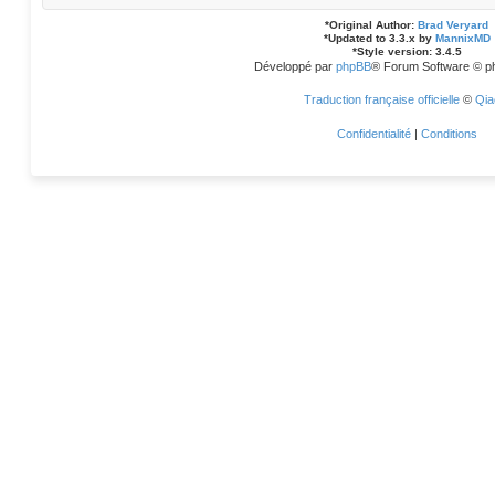
*
Original Author:
Brad Veryard
*
Updated to 3.3.x by
MannixMD
*
Style version: 3.4.5
Développé par
phpBB
® Forum Software © p
Traduction française officielle
©
Qia
Confidentialité
|
Conditions