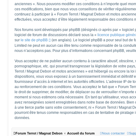
anciennes ». Nous pouvons modifier ces conditions à n’importe quel mom
ces modifications, bien que nous vous conseillons de vérifier régulièreme
continuez à participer à « Forum Terrot / Magnat Debon et motos ancienne
effectuées, vous acceptez d’être légalement responsable des conditions mo
Nos forums sont développés par phpBB (désignés ci-après par « logiciel 
logiciel de forum de discussions déclaré sous la «
licence publique géné
sur
le site de phpBB
(en anglais). Le logiciel phpBB a pour seul but de fa
Limited ne peut en aucun cas être tenu comme responsable de la conduit
nous n’acceptons pas. Pour plus d’informations concernant phpBB, veuill
Vous acceptez de ne publier aucun contenu à caractère abusif, obscène, v
pornographique, etc. qui pourrait transgresser la législation de votre pay
Terrot / Magnat Debon et motos anciennes » est hébergé ou encore la loi 
dispositions, vous vous exposez à un bannissement immédiat et définitif et
fournisseur d’accès à internet et les autorités officielles. L’adresse IP de 
au renforcement de ces conditions. Vous acceptez le fait que « Forum Ter
le droit de supprimer, de modifier, de déplacer ou de verrouiller n’importe
moment si nous estimons cela nécessaire. En tant qu’utilisateur, vous acc
avez renseignées soient enregistrées dans notre base de données. Bien q
à une tierce partie sans votre consentement, ni « Forum Terrot / Magnat 
pourront être tenus comme responsables en cas de tentative de piratage 
données.
Forum Terrot / Magnat Debon
Accueil du forum
Nous contacter
Supp