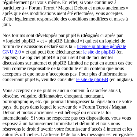
régulièrement par vous-même. En effet, si vous continuez à
participer à « Forum Terrot / Magnat Debon et motos anciennes »
après que des modifications aient été effectuées, vous acceptez
d’être légalement responsable des conditions modifiées et mises à
jour.
Nos forums sont développés par phpBB (désignés ci-après par
« logiciel phpBB » et « phpBB Limited ») qui est un logiciel de
forum de discussions déclaré sous la «
licence publique générale
GNU 2.0
» et qui peut être téléchargé sur
le site de phpBB
(en
anglais). Le logiciel phpBB a pour seul but de faciliter les
discussions sur internet et phpBB Limited ne peut en aucun cas être
tenu comme responsable de la conduite et du contenu que nous
acceptons et que nous n’acceptons pas. Pour plus d’informations
concernant phpBB, veuillez consulter
le site de phpBB
(en anglais).
Vous acceptez de ne publier aucun contenu à caractère abusif,
obscène, vulgaire, diffamatoire, choquant, menaçant,
pornographique, etc. qui pourrait transgresser la législation de votre
pays, du pays dans lequel le serveur de « Forum Terrot / Magnat
Debon et motos anciennes » est hébergé ou encore la loi
internationale. Si vous ne respectez pas ces dispositions, vous vous
exposez à un bannissement immédiat et définitif et nous nous
réservons le droit d’avertir votre fournisseur d’accès à internet et les
autorités officielles. L’adresse IP de tous les messages est enregistrée