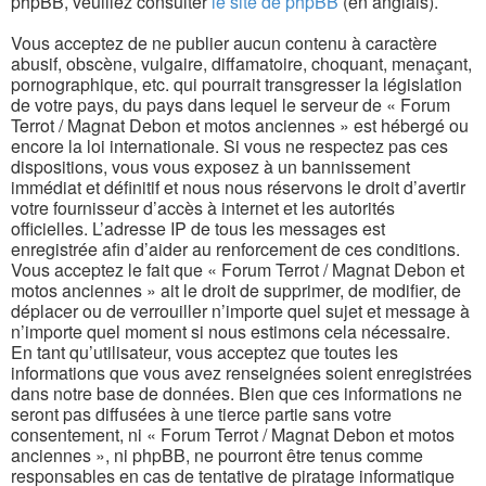
phpBB, veuillez consulter
le site de phpBB
(en anglais).
Vous acceptez de ne publier aucun contenu à caractère
abusif, obscène, vulgaire, diffamatoire, choquant, menaçant,
pornographique, etc. qui pourrait transgresser la législation
de votre pays, du pays dans lequel le serveur de « Forum
Terrot / Magnat Debon et motos anciennes » est hébergé ou
encore la loi internationale. Si vous ne respectez pas ces
dispositions, vous vous exposez à un bannissement
immédiat et définitif et nous nous réservons le droit d’avertir
votre fournisseur d’accès à internet et les autorités
officielles. L’adresse IP de tous les messages est
enregistrée afin d’aider au renforcement de ces conditions.
Vous acceptez le fait que « Forum Terrot / Magnat Debon et
motos anciennes » ait le droit de supprimer, de modifier, de
déplacer ou de verrouiller n’importe quel sujet et message à
n’importe quel moment si nous estimons cela nécessaire.
En tant qu’utilisateur, vous acceptez que toutes les
informations que vous avez renseignées soient enregistrées
dans notre base de données. Bien que ces informations ne
seront pas diffusées à une tierce partie sans votre
consentement, ni « Forum Terrot / Magnat Debon et motos
anciennes », ni phpBB, ne pourront être tenus comme
responsables en cas de tentative de piratage informatique