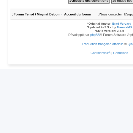
Forum Terrot / Magnat Debon
Accueil du forum
Nous contacter
Supp
*
Original Author:
Brad Veryard
*
Updated to 3.3.x by
MannixMD
*
Style version: 3.4.5
Développé par
phpBB
® Forum Software © p
Traduction française officielle
©
Qia
Confidentialité
|
Conditions