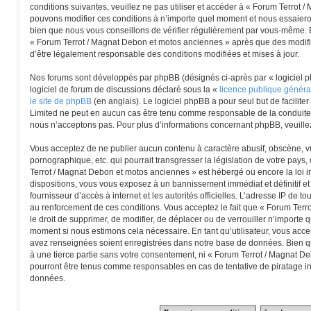
conditions suivantes, veuillez ne pas utiliser et accéder à « Forum Terrot
pouvons modifier ces conditions à n’importe quel moment et nous essaiero
bien que nous vous conseillons de vérifier régulièrement par vous-même. En
« Forum Terrot / Magnat Debon et motos anciennes » après que des modific
d’être légalement responsable des conditions modifiées et mises à jour.
Nos forums sont développés par phpBB (désignés ci-après par « logiciel p
logiciel de forum de discussions déclaré sous la «
licence publique génér
le site de phpBB
(en anglais). Le logiciel phpBB a pour seul but de faciliter
Limited ne peut en aucun cas être tenu comme responsable de la conduite
nous n’acceptons pas. Pour plus d’informations concernant phpBB, veuille
Vous acceptez de ne publier aucun contenu à caractère abusif, obscène, vu
pornographique, etc. qui pourrait transgresser la législation de votre pays
Terrot / Magnat Debon et motos anciennes » est hébergé ou encore la loi i
dispositions, vous vous exposez à un bannissement immédiat et définitif et 
fournisseur d’accès à internet et les autorités officielles. L’adresse IP de t
au renforcement de ces conditions. Vous acceptez le fait que « Forum Terr
le droit de supprimer, de modifier, de déplacer ou de verrouiller n’importe 
moment si nous estimons cela nécessaire. En tant qu’utilisateur, vous acce
avez renseignées soient enregistrées dans notre base de données. Bien qu
à une tierce partie sans votre consentement, ni « Forum Terrot / Magnat D
pourront être tenus comme responsables en cas de tentative de piratage i
données.