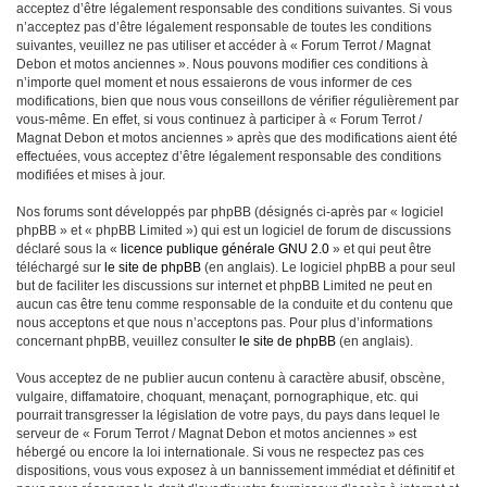
acceptez d’être légalement responsable des conditions suivantes. Si vous
n’acceptez pas d’être légalement responsable de toutes les conditions
suivantes, veuillez ne pas utiliser et accéder à « Forum Terrot / Magnat
Debon et motos anciennes ». Nous pouvons modifier ces conditions à
n’importe quel moment et nous essaierons de vous informer de ces
modifications, bien que nous vous conseillons de vérifier régulièrement par
vous-même. En effet, si vous continuez à participer à « Forum Terrot /
Magnat Debon et motos anciennes » après que des modifications aient été
effectuées, vous acceptez d’être légalement responsable des conditions
modifiées et mises à jour.
Nos forums sont développés par phpBB (désignés ci-après par « logiciel
phpBB » et « phpBB Limited ») qui est un logiciel de forum de discussions
déclaré sous la «
licence publique générale GNU 2.0
» et qui peut être
téléchargé sur
le site de phpBB
(en anglais). Le logiciel phpBB a pour seul
but de faciliter les discussions sur internet et phpBB Limited ne peut en
aucun cas être tenu comme responsable de la conduite et du contenu que
nous acceptons et que nous n’acceptons pas. Pour plus d’informations
concernant phpBB, veuillez consulter
le site de phpBB
(en anglais).
Vous acceptez de ne publier aucun contenu à caractère abusif, obscène,
vulgaire, diffamatoire, choquant, menaçant, pornographique, etc. qui
pourrait transgresser la législation de votre pays, du pays dans lequel le
serveur de « Forum Terrot / Magnat Debon et motos anciennes » est
hébergé ou encore la loi internationale. Si vous ne respectez pas ces
dispositions, vous vous exposez à un bannissement immédiat et définitif et