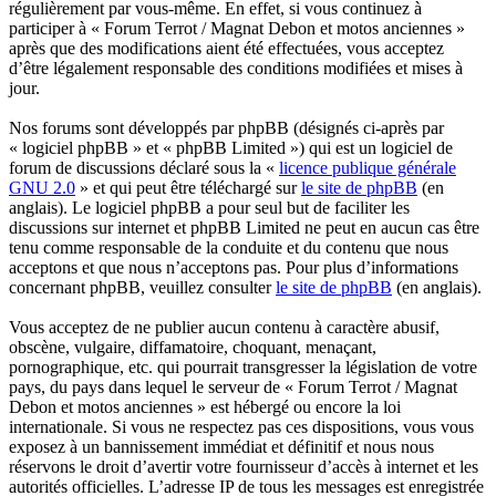
régulièrement par vous-même. En effet, si vous continuez à
participer à « Forum Terrot / Magnat Debon et motos anciennes »
après que des modifications aient été effectuées, vous acceptez
d’être légalement responsable des conditions modifiées et mises à
jour.
Nos forums sont développés par phpBB (désignés ci-après par
« logiciel phpBB » et « phpBB Limited ») qui est un logiciel de
forum de discussions déclaré sous la «
licence publique générale
GNU 2.0
» et qui peut être téléchargé sur
le site de phpBB
(en
anglais). Le logiciel phpBB a pour seul but de faciliter les
discussions sur internet et phpBB Limited ne peut en aucun cas être
tenu comme responsable de la conduite et du contenu que nous
acceptons et que nous n’acceptons pas. Pour plus d’informations
concernant phpBB, veuillez consulter
le site de phpBB
(en anglais).
Vous acceptez de ne publier aucun contenu à caractère abusif,
obscène, vulgaire, diffamatoire, choquant, menaçant,
pornographique, etc. qui pourrait transgresser la législation de votre
pays, du pays dans lequel le serveur de « Forum Terrot / Magnat
Debon et motos anciennes » est hébergé ou encore la loi
internationale. Si vous ne respectez pas ces dispositions, vous vous
exposez à un bannissement immédiat et définitif et nous nous
réservons le droit d’avertir votre fournisseur d’accès à internet et les
autorités officielles. L’adresse IP de tous les messages est enregistrée