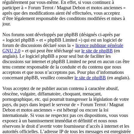
régulièrement par vous-même. En effet, si vous continuez à
participer à « Forum Terrot / Magnat Debon et motos anciennes »
après que des modifications aient été effectuées, vous acceptez
d’être légalement responsable des conditions modifiées et mises à
jour.
Nos forums sont développés par phpBB (désignés ci-après par
« logiciel phpBB » et « phpBB Limited ») qui est un logiciel de
forum de discussions déclaré sous la «
licence publique générale
GNU 2.0
» et qui peut être téléchargé sur
le site de phpBB
(en
anglais). Le logiciel phpBB a pour seul but de faciliter les
discussions sur internet et phpBB Limited ne peut en aucun cas être
tenu comme responsable de la conduite et du contenu que nous
acceptons et que nous n’acceptons pas. Pour plus d’informations
concernant phpBB, veuillez consulter
le site de phpBB
(en anglais).
Vous acceptez de ne publier aucun contenu à caractère abusif,
obscène, vulgaire, diffamatoire, choquant, menaçant,
pornographique, etc. qui pourrait transgresser la législation de votre
pays, du pays dans lequel le serveur de « Forum Terrot / Magnat
Debon et motos anciennes » est hébergé ou encore la loi
internationale. Si vous ne respectez pas ces dispositions, vous vous
exposez à un bannissement immédiat et définitif et nous nous
réservons le droit d’avertir votre fournisseur d’accès à internet et les
autorités officielles. L’adresse IP de tous les messages est enregistrée