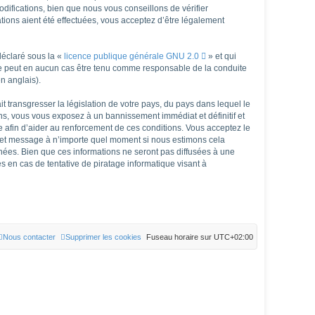
fications, bien que nous vous conseillons de vérifier
ions aient été effectuées, vous acceptez d’être légalement
déclaré sous la «
licence publique générale GNU 2.0
» et qui
d ne peut en aucun cas être tenu comme responsable de la conduite
n anglais).
 transgresser la législation de votre pays, du pays dans lequel le
ns, vous vous exposez à un bannissement immédiat et définitif et
rée afin d’aider au renforcement de ces conditions. Vous acceptez le
et et message à n’importe quel moment si nous estimons cela
nées. Bien que ces informations ne seront pas diffusées à une
 en cas de tentative de piratage informatique visant à
Nous contacter
Supprimer les cookies
Fuseau horaire sur
UTC+02:00