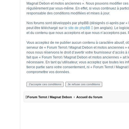
Magnat Debon et motos anciennes ». Nous pouvons modifier ces co
régulièrement par vous-même. En effet, si vous continuez à parti
responsable des conditions modifiées et mises à jour.
Nos forums sont développés par phpBB (désignés ci-après par « lo
peut être téléchargé sur
le site de phpBB
(en anglais). Le logic
et du contenu que nous acceptons et que nous n’acceptons pas. P
Vous acceptez de ne publier aucun contenu à caractère abusif, obs
serveur de « Forum Terrot / Magnat Debon et motos anciennes » es
nous nous réservons le droit d’avertir votre fournisseur d’accès à 
fait que « Forum Terrot / Magnat Debon et motos anciennes » ait l
nécessaire. En tant qu’utilisateur, vous acceptez que toutes les
tierce partie sans votre consentement, ni « Forum Terrot / Magna
compromettre vos données.
Forum Terrot / Magnat Debon
Accueil du forum