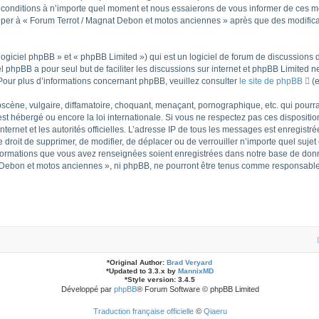
nditions à n’importe quel moment et nous essaierons de vous informer de ces modi
ciper à « Forum Terrot / Magnat Debon et motos anciennes » après que des modificat
giciel phpBB » et « phpBB Limited ») qui est un logiciel de forum de discussions 
iel phpBB a pour seul but de faciliter les discussions sur internet et phpBB Limite
our plus d’informations concernant phpBB, veuillez consulter
le site de phpBB
(e
cène, vulgaire, diffamatoire, choquant, menaçant, pornographique, etc. qui pourrait
t hébergé ou encore la loi internationale. Si vous ne respectez pas ces dispositio
internet et les autorités officielles. L’adresse IP de tous les messages est enregist
e droit de supprimer, de modifier, de déplacer ou de verrouiller n’importe quel suj
 informations que vous avez renseignées soient enregistrées dans notre base de don
t Debon et motos anciennes », ni phpBB, ne pourront être tenus comme responsables
*
Original Author:
Brad Veryard
*
Updated to 3.3.x by
MannixMD
*
Style version: 3.4.5
Développé par
phpBB
® Forum Software © phpBB Limited
Traduction française officielle
©
Qiaeru