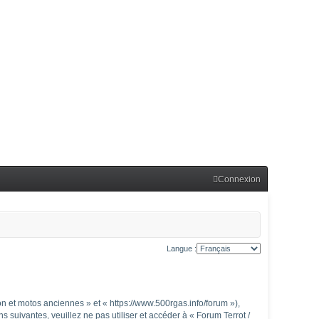
Connexion
Langue :
n et motos anciennes » et « https://www.500rgas.info/forum »),
suivantes, veuillez ne pas utiliser et accéder à « Forum Terrot /