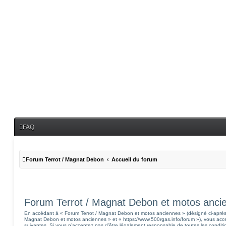
FAQ
Forum Terrot / Magnat Debon
Accueil du forum
Forum Terrot / Magnat Debon et motos ancien
En accédant à « Forum Terrot / Magnat Debon et motos anciennes » (désigné ci-après p
Magnat Debon et motos anciennes » et « https://www.500rgas.info/forum »), vous acce
suivantes. Si vous n’acceptez pas d’être légalement responsable de toutes les condition