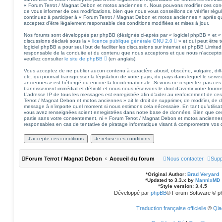
« Forum Terrot / Magnat Debon et motos anciennes ». Nous pouvons modifier ces cond
de vous informer de ces modifications, bien que nous vous conseillons de vérifier régu
continuez à participer à « Forum Terrot / Magnat Debon et motos anciennes » après qu
acceptez d’être légalement responsable des conditions modifiées et mises à jour.
Nos forums sont développés par phpBB (désignés ci-après par « logiciel phpBB » et « 
discussions déclaré sous la «
licence publique générale GNU 2.0
» et qui peut être 
logiciel phpBB a pour seul but de faciliter les discussions sur internet et phpBB Limi
responsable de la conduite et du contenu que nous acceptons et que nous n’accepto
veuillez consulter
le site de phpBB
(en anglais).
Vous acceptez de ne publier aucun contenu à caractère abusif, obscène, vulgaire, di
etc. qui pourrait transgresser la législation de votre pays, du pays dans lequel le se
anciennes » est hébergé ou encore la loi internationale. Si vous ne respectez pas ces
bannissement immédiat et définitif et nous nous réservons le droit d’avertir votre fourniss
L’adresse IP de tous les messages est enregistrée afin d’aider au renforcement de ces
Terrot / Magnat Debon et motos anciennes » ait le droit de supprimer, de modifier, de dé
message à n’importe quel moment si nous estimons cela nécessaire. En tant qu’utilisa
vous avez renseignées soient enregistrées dans notre base de données. Bien que ces 
partie sans votre consentement, ni « Forum Terrot / Magnat Debon et motos ancienne
responsables en cas de tentative de piratage informatique visant à compromettre vos
Forum Terrot / Magnat Debon
Accueil du forum
Nous contacter
Supp
*
Original Author:
Brad Veryard
*
Updated to 3.3.x by
MannixMD
*
Style version: 3.4.5
Développé par
phpBB
® Forum Software © p
Traduction française officielle
©
Qia