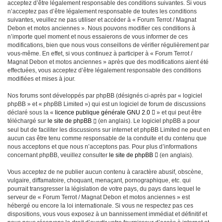
acceptez d’être légalement responsable des conditions suivantes. Si vous
n’acceptez pas d’être légalement responsable de toutes les conditions
suivantes, veuillez ne pas utiliser et accéder à « Forum Terrot / Magnat
Debon et motos anciennes ». Nous pouvons modifier ces conditions à
n’importe quel moment et nous essaierons de vous informer de ces
modifications, bien que nous vous conseillons de vérifier régulièrement par
vous-même. En effet, si vous continuez à participer à « Forum Terrot /
Magnat Debon et motos anciennes » après que des modifications aient été
effectuées, vous acceptez d’être légalement responsable des conditions
modifiées et mises à jour.
Nos forums sont développés par phpBB (désignés ci-après par « logiciel
phpBB » et « phpBB Limited ») qui est un logiciel de forum de discussions
déclaré sous la «
licence publique générale GNU 2.0
» et qui peut être
téléchargé sur
le site de phpBB
(en anglais). Le logiciel phpBB a pour
seul but de faciliter les discussions sur internet et phpBB Limited ne peut en
aucun cas être tenu comme responsable de la conduite et du contenu que
nous acceptons et que nous n’acceptons pas. Pour plus d’informations
concernant phpBB, veuillez consulter
le site de phpBB
(en anglais).
Vous acceptez de ne publier aucun contenu à caractère abusif, obscène,
vulgaire, diffamatoire, choquant, menaçant, pornographique, etc. qui
pourrait transgresser la législation de votre pays, du pays dans lequel le
serveur de « Forum Terrot / Magnat Debon et motos anciennes » est
hébergé ou encore la loi internationale. Si vous ne respectez pas ces
dispositions, vous vous exposez à un bannissement immédiat et définitif et