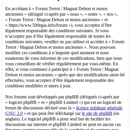
En accédant à « Forum Terrot / Magnat Debon et motos
anciennes » (désigné ci-après par « nous », « notre », « nos »,
« Forum Terrot / Magnat Debon et motos anciennes » et
« https://www.500rgas.info/forum »), vous acceptez d’être
légalement responsable des conditions suivantes. Si vous
n’acceptez pas d’être légalement responsable de toutes les
conditions suivantes, veuillez ne pas utiliser et accéder à « Forum
Terrot / Magnat Debon et motos anciennes ». Nous pouvons
modifier ces conditions à n’importe quel moment et nous
essaierons de vous informer de ces modifications, bien que nous
vous conseillons de vérifier régulièrement par vous-même. En
effet, si vous continuez à participer à « Forum Terrot / Magnat
Debon et motos anciennes » après que des modifications aient été
effectuées, vous acceptez d’être légalement responsable des
conditions modifiées et mises à jour.
Nos forums sont développés par phpBB (désignés ci-après par
« logiciel phpBB » et « phpBB Limited ») qui est un logiciel de
forum de discussions déclaré sous la «
licence publique générale
GNU 2.0
» et qui peut être téléchargé sur
le site de phpBB
(en
anglais). Le logiciel phpBB a pour seul but de faciliter les
discussions sur internet et phpBB Limited ne peut en aucun cas
être tenu comme responsable de la conduite et du contenu que