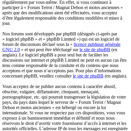
régulièrement par vous-même. En effet, si vous continuez à
participer à « Forum Terrot / Magnat Debon et motos anciennes »
après que des modifications aient été effectuées, vous acceptez
d’être légalement responsable des conditions modifiées et mises à
jour.
Nos forums sont développés par phpBB (désignés ci-après par
« logiciel phpBB » et « phpBB Limited ») qui est un logiciel de
forum de discussions déclaré sous la «
licence publique générale
GNU 2.0
» et qui peut être téléchargé sur
le site de phpBB
(en
anglais). Le logiciel phpBB a pour seul but de faciliter les
discussions sur internet et phpBB Limited ne peut en aucun cas être
tenu comme responsable de la conduite et du contenu que nous
acceptons et que nous n’acceptons pas. Pour plus d’informations
concernant phpBB, veuillez consulter
le site de phpBB
(en anglais).
Vous acceptez de ne publier aucun contenu à caractère abusif,
obscène, vulgaire, diffamatoire, choquant, menaçant,
pornographique, etc. qui pourrait transgresser la législation de votre
pays, du pays dans lequel le serveur de « Forum Terrot / Magnat
Debon et motos anciennes » est hébergé ou encore la loi
internationale. Si vous ne respectez pas ces dispositions, vous vous
exposez à un bannissement immédiat et définitif et nous nous
réservons le droit d’avertir votre fournisseur d’accès à internet et les
autorités officielles. L’adresse IP de tous les messages est enregistrée