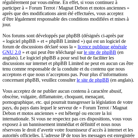
régulièrement par vous-même. En effet, si vous continuez à
participer à « Forum Terrot / Magnat Debon et motos anciennes »
après que des modifications aient été effectuées, vous acceptez
d’être légalement responsable des conditions modifiées et mises à
jour.
Nos forums sont développés par phpBB (désignés ci-après par
« logiciel phpBB » et « phpBB Limited ») qui est un logiciel de
forum de discussions déclaré sous la «
licence publique générale
GNU 2.0
» et qui peut être téléchargé sur
le site de phpBB
(en
anglais). Le logiciel phpBB a pour seul but de faciliter les
discussions sur internet et phpBB Limited ne peut en aucun cas être
tenu comme responsable de la conduite et du contenu que nous
acceptons et que nous n’acceptons pas. Pour plus d’informations
concernant phpBB, veuillez consulter
le site de phpBB
(en anglais).
Vous acceptez de ne publier aucun contenu à caractère abusif,
obscène, vulgaire, diffamatoire, choquant, menaçant,
pornographique, etc. qui pourrait transgresser la législation de votre
pays, du pays dans lequel le serveur de « Forum Terrot / Magnat
Debon et motos anciennes » est hébergé ou encore la loi
internationale. Si vous ne respectez pas ces dispositions, vous vous
exposez à un bannissement immédiat et définitif et nous nous
réservons le droit d’avertir votre fournisseur d’accès à internet et les
autorités officielles. L’adresse IP de tous les messages est enregistrée