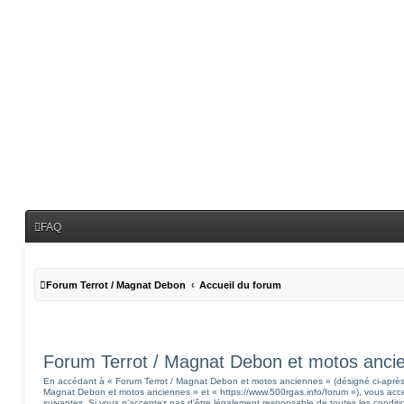
FAQ
Forum Terrot / Magnat Debon
Accueil du forum
Forum Terrot / Magnat Debon et motos ancien
En accédant à « Forum Terrot / Magnat Debon et motos anciennes » (désigné ci-après p
Magnat Debon et motos anciennes » et « https://www.500rgas.info/forum »), vous acce
suivantes. Si vous n’acceptez pas d’être légalement responsable de toutes les condition