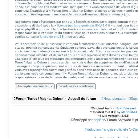
« Forum Terrot / Magnat Debon et motos anciennes ». Nous pouvons modifier ces cond
de vous informer de ces modifications, bien que nous vous conseillons de vérifier régu
continuez à participer à « Forum Terrot / Magnat Debon et motos anciennes » après qu
acceptez d’être légalement responsable des conditions modifiées et mises à jour.
Nos forums sont développés par phpBB (désignés ci-après par « logiciel phpBB » et « 
discussions déclaré sous la «
licence publique générale GNU 2.0
» et qui peut être 
logiciel phpBB a pour seul but de faciliter les discussions sur internet et phpBB Limi
responsable de la conduite et du contenu que nous acceptons et que nous n’accepto
veuillez consulter
le site de phpBB
(en anglais).
Vous acceptez de ne publier aucun contenu à caractère abusif, obscène, vulgaire, di
etc. qui pourrait transgresser la législation de votre pays, du pays dans lequel le se
anciennes » est hébergé ou encore la loi internationale. Si vous ne respectez pas ces
bannissement immédiat et définitif et nous nous réservons le droit d’avertir votre fourniss
L’adresse IP de tous les messages est enregistrée afin d’aider au renforcement de ces
Terrot / Magnat Debon et motos anciennes » ait le droit de supprimer, de modifier, de dé
message à n’importe quel moment si nous estimons cela nécessaire. En tant qu’utilisa
vous avez renseignées soient enregistrées dans notre base de données. Bien que ces 
partie sans votre consentement, ni « Forum Terrot / Magnat Debon et motos ancienne
responsables en cas de tentative de piratage informatique visant à compromettre vos
Forum Terrot / Magnat Debon
Accueil du forum
Nous contacter
Supp
*
Original Author:
Brad Veryard
*
Updated to 3.3.x by
MannixMD
*
Style version: 3.4.5
Développé par
phpBB
® Forum Software © p
Traduction française officielle
©
Qia