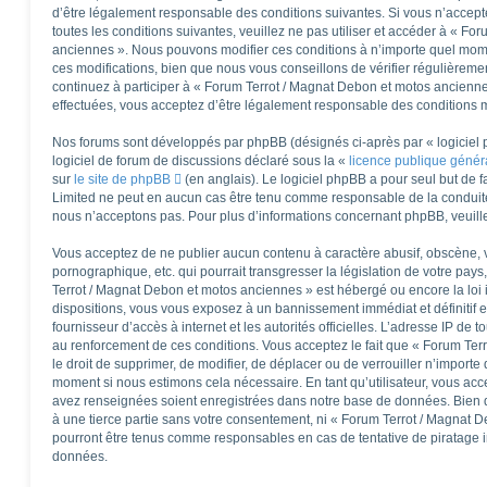
d’être légalement responsable des conditions suivantes. Si vous n’accep
toutes les conditions suivantes, veuillez ne pas utiliser et accéder à « F
anciennes ». Nous pouvons modifier ces conditions à n’importe quel mom
ces modifications, bien que nous vous conseillons de vérifier régulièreme
continuez à participer à « Forum Terrot / Magnat Debon et motos ancienne
effectuées, vous acceptez d’être légalement responsable des conditions mo
Nos forums sont développés par phpBB (désignés ci-après par « logiciel 
logiciel de forum de discussions déclaré sous la «
licence publique géné
sur
le site de phpBB
(en anglais). Le logiciel phpBB a pour seul but de fa
Limited ne peut en aucun cas être tenu comme responsable de la conduit
nous n’acceptons pas. Pour plus d’informations concernant phpBB, veuill
Vous acceptez de ne publier aucun contenu à caractère abusif, obscène, v
pornographique, etc. qui pourrait transgresser la législation de votre pay
Terrot / Magnat Debon et motos anciennes » est hébergé ou encore la loi 
dispositions, vous vous exposez à un bannissement immédiat et définitif et
fournisseur d’accès à internet et les autorités officielles. L’adresse IP de 
au renforcement de ces conditions. Vous acceptez le fait que « Forum Ter
le droit de supprimer, de modifier, de déplacer ou de verrouiller n’importe
moment si nous estimons cela nécessaire. En tant qu’utilisateur, vous acc
avez renseignées soient enregistrées dans notre base de données. Bien q
à une tierce partie sans votre consentement, ni « Forum Terrot / Magnat 
pourront être tenus comme responsables en cas de tentative de piratage 
données.