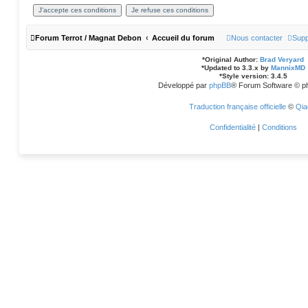
Forum Terrot / Magnat Debon
Accueil du forum
Nous contacter
Supp
*
Original Author:
Brad Veryard
*
Updated to 3.3.x by
MannixMD
*
Style version: 3.4.5
Développé par
phpBB
® Forum Software © p
Traduction française officielle
©
Qia
Confidentialité
|
Conditions