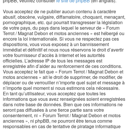
phpBB, veuillez consulter
le site de phpBB
(en anglais).
Vous acceptez de ne publier aucun contenu à caractère
abusif, obscène, vulgaire, diffamatoire, choquant, menaçant,
pornographique, etc. qui pourrait transgresser la législation
de votre pays, du pays dans lequel le serveur de « Forum
Terrot / Magnat Debon et motos anciennes » est hébergé ou
encore la loi internationale. Si vous ne respectez pas ces
dispositions, vous vous exposez à un bannissement
immédiat et définitif et nous nous réservons le droit d’avertir
votre fournisseur d’accès à internet et les autorités
officielles. L’adresse IP de tous les messages est
enregistrée afin d’aider au renforcement de ces conditions.
Vous acceptez le fait que « Forum Terrot / Magnat Debon et
motos anciennes » ait le droit de supprimer, de modifier, de
déplacer ou de verrouiller n’importe quel sujet et message à
n’importe quel moment si nous estimons cela nécessaire.
En tant qu’utilisateur, vous acceptez que toutes les
informations que vous avez renseignées soient enregistrées
dans notre base de données. Bien que ces informations ne
seront pas diffusées à une tierce partie sans votre
consentement, ni « Forum Terrot / Magnat Debon et motos
anciennes », ni phpBB, ne pourront être tenus comme
responsables en cas de tentative de piratage informatique