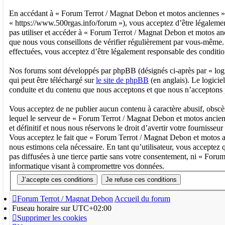
En accédant à « Forum Terrot / Magnat Debon et motos anciennes » (
« https://www.500rgas.info/forum »), vous acceptez d’être légalement
pas utiliser et accéder à « Forum Terrot / Magnat Debon et motos a
que nous vous conseillons de vérifier régulièrement par vous-même. 
effectuées, vous acceptez d’être légalement responsable des conditio
Nos forums sont développés par phpBB (désignés ci-après par « logi
qui peut être téléchargé sur
le site de phpBB
(en anglais). Le logicie
conduite et du contenu que nous acceptons et que nous n’acceptons 
Vous acceptez de ne publier aucun contenu à caractère abusif, obscèn
lequel le serveur de « Forum Terrot / Magnat Debon et motos ancienn
et définitif et nous nous réservons le droit d’avertir votre fournisseur
Vous acceptez le fait que « Forum Terrot / Magnat Debon et motos anc
nous estimons cela nécessaire. En tant qu’utilisateur, vous acceptez
pas diffusées à une tierce partie sans votre consentement, ni « For
informatique visant à compromettre vos données.
Forum Terrot / Magnat Debon
Accueil du forum
Fuseau horaire sur
UTC+02:00
Supprimer les cookies