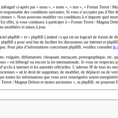
désigné ci-après par « nous », « notre », « nos », « Forum Terrot / M
 responsable des conditions suivantes. Si vous n’acceptez pas d’être lé
nciennes ». Nous pouvons modifier ces conditions à n’importe quel mome
En effet, si vous continuez à participer à « Forum Terrot / Magnat Deb
ns modifiées et mises à jour.
ciel phpBB » et « phpBB Limited ») qui est un logiciel de forum de di
l phpBB a pour seul but de faciliter les discussions sur internet et ph
pas. Pour plus d’informations concernant phpBB, veuillez consulter
le
e, vulgaire, diffamatoire, choquant, menaçant, pornographique, etc. qui 
es » est hébergé ou encore la loi internationale. Si vous ne respectez
 d’accès à internet et les autorités officielles. L’adresse IP de tous les 
iennes » ait le droit de supprimer, de modifier, de déplacer ou de verr
 que toutes les informations que vous avez renseignées soient enregistré
um Terrot / Magnat Debon et motos anciennes », ni phpBB, ne pourront ê