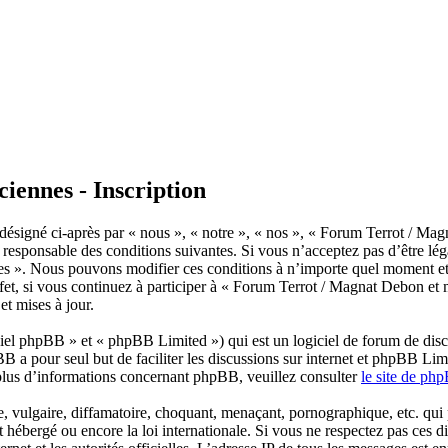
iennes - Inscription
ésigné ci-après par « nous », « notre », « nos », « Forum Terrot / Mag
responsable des conditions suivantes. Si vous n’acceptez pas d’être léga
es ». Nous pouvons modifier ces conditions à n’importe quel moment et
et, si vous continuez à participer à « Forum Terrot / Magnat Debon et m
t mises à jour.
el phpBB » et « phpBB Limited ») qui est un logiciel de forum de disc
BB a pour seul but de faciliter les discussions sur internet et phpBB L
plus d’informations concernant phpBB, veuillez consulter
le site de ph
 vulgaire, diffamatoire, choquant, menaçant, pornographique, etc. qui po
hébergé ou encore la loi internationale. Si vous ne respectez pas ces d