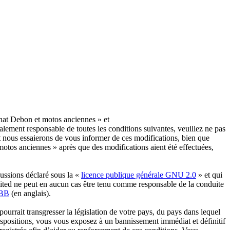
nat Debon et motos anciennes » et
lement responsable de toutes les conditions suivantes, veuillez ne pas
 nous essaierons de vous informer de ces modifications, bien que
otos anciennes » après que des modifications aient été effectuées,
ussions déclaré sous la «
licence publique générale GNU 2.0
» et qui
imited ne peut en aucun cas être tenu comme responsable de la conduite
pBB
(en anglais).
urrait transgresser la législation de votre pays, du pays dans lequel
ispositions, vous vous exposez à un bannissement immédiat et définitif