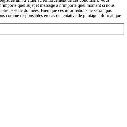
enregistrée afin d’aider au renforcement de ces conditions. Vous
r n’importe quel sujet et message à n’importe quel moment si nous
s notre base de données. Bien que ces informations ne seront pas
nus comme responsables en cas de tentative de piratage informatique