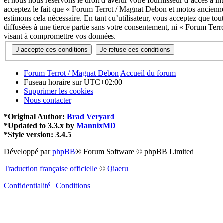
et nous nous réservons le droit d’avertir votre fournisseur d’accès à in
acceptez le fait que « Forum Terrot / Magnat Debon et motos anciennes
estimons cela nécessaire. En tant qu’utilisateur, vous acceptez que to
diffusées à une tierce partie sans votre consentement, ni « Forum Te
visant à compromettre vos données.
Forum Terrot / Magnat Debon
Accueil du forum
Fuseau horaire sur
UTC+02:00
Supprimer les cookies
Nous contacter
*
Original Author:
Brad Veryard
*
Updated to 3.3.x by
MannixMD
*
Style version: 3.4.5
Développé par
phpBB
® Forum Software © phpBB Limited
Traduction française officielle
©
Qiaeru
Confidentialité
|
Conditions