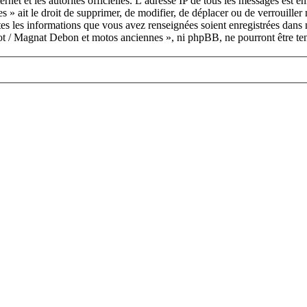
ternet et les autorités officielles. L’adresse IP de tous les messages est 
 » ait le droit de supprimer, de modifier, de déplacer ou de verrouille
utes les informations que vous avez renseignées soient enregistrées dan
rrot / Magnat Debon et motos anciennes », ni phpBB, ne pourront être te