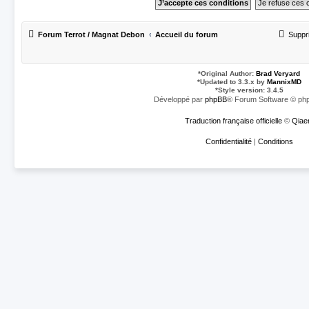
Forum Terrot / Magnat Debon
Accueil du forum
Suppr
*
Original Author:
Brad Veryard
*
Updated to 3.3.x by
MannixMD
*
Style version: 3.4.5
Développé par
phpBB
® Forum Software © php
Traduction française officielle
©
Qiae
Confidentialité
|
Conditions