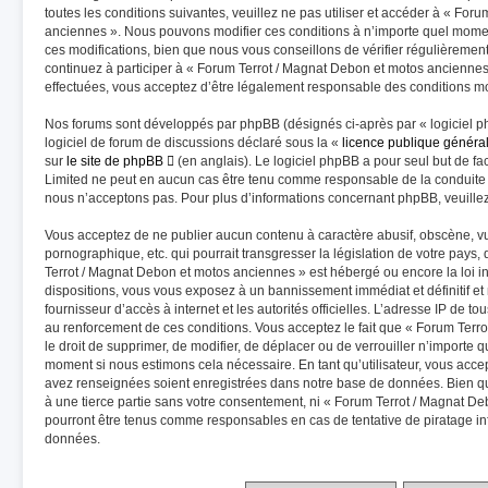
toutes les conditions suivantes, veuillez ne pas utiliser et accéder à « Fo
anciennes ». Nous pouvons modifier ces conditions à n’importe quel mome
ces modifications, bien que nous vous conseillons de vérifier régulièremen
continuez à participer à « Forum Terrot / Magnat Debon et motos anciennes
effectuées, vous acceptez d’être légalement responsable des conditions mod
Nos forums sont développés par phpBB (désignés ci-après par « logiciel p
logiciel de forum de discussions déclaré sous la «
licence publique généra
sur
le site de phpBB
(en anglais). Le logiciel phpBB a pour seul but de fac
Limited ne peut en aucun cas être tenu comme responsable de la conduite
nous n’acceptons pas. Pour plus d’informations concernant phpBB, veuille
Vous acceptez de ne publier aucun contenu à caractère abusif, obscène, vu
pornographique, etc. qui pourrait transgresser la législation de votre pays
Terrot / Magnat Debon et motos anciennes » est hébergé ou encore la loi in
dispositions, vous vous exposez à un bannissement immédiat et définitif et n
fournisseur d’accès à internet et les autorités officielles. L’adresse IP de t
au renforcement de ces conditions. Vous acceptez le fait que « Forum Terr
le droit de supprimer, de modifier, de déplacer ou de verrouiller n’importe 
moment si nous estimons cela nécessaire. En tant qu’utilisateur, vous acce
avez renseignées soient enregistrées dans notre base de données. Bien qu
à une tierce partie sans votre consentement, ni « Forum Terrot / Magnat D
pourront être tenus comme responsables en cas de tentative de piratage i
données.