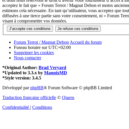
et nous nous réservons le droit d’avertir votre fournisseur d’accès à in
acceptez le fait que « Forum Terrot / Magnat Debon et motos anciennes
estimons cela nécessaire. En tant qu’utilisateur, vous acceptez que to
diffusées à une tierce partie sans votre consentement, ni « Forum Te
visant à compromettre vos données.
Forum Terrot / Magnat Debon
Accueil du forum
Fuseau horaire sur
UTC+02:00
Supprimer les cookies
Nous contacter
*
Original Author:
Brad Veryard
*
Updated to 3.3.x by
MannixMD
*
Style version: 3.4.5
Développé par
phpBB
® Forum Software © phpBB Limited
Traduction française officielle
©
Qiaeru
Confidentialité
|
Conditions