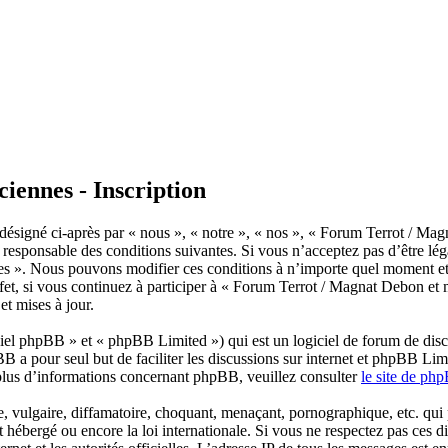
iennes - Inscription
ésigné ci-après par « nous », « notre », « nos », « Forum Terrot / Mag
responsable des conditions suivantes. Si vous n’acceptez pas d’être léga
es ». Nous pouvons modifier ces conditions à n’importe quel moment et
et, si vous continuez à participer à « Forum Terrot / Magnat Debon et m
t mises à jour.
el phpBB » et « phpBB Limited ») qui est un logiciel de forum de disc
BB a pour seul but de faciliter les discussions sur internet et phpBB L
plus d’informations concernant phpBB, veuillez consulter
le site de ph
 vulgaire, diffamatoire, choquant, menaçant, pornographique, etc. qui po
hébergé ou encore la loi internationale. Si vous ne respectez pas ces d