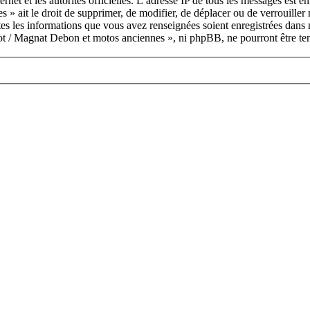
ternet et les autorités officielles. L’adresse IP de tous les messages est 
 » ait le droit de supprimer, de modifier, de déplacer ou de verrouille
utes les informations que vous avez renseignées soient enregistrées dan
rrot / Magnat Debon et motos anciennes », ni phpBB, ne pourront être te