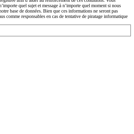
enregistrée afin d’aider au renforcement de ces conditions. Vous
r n’importe quel sujet et message à n’importe quel moment si nous
s notre base de données. Bien que ces informations ne seront pas
nus comme responsables en cas de tentative de piratage informatique