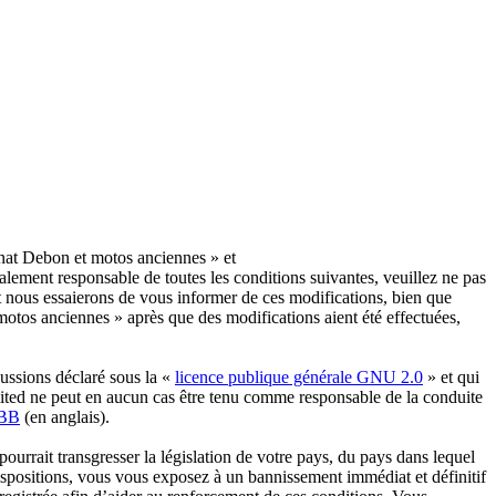
nat Debon et motos anciennes » et
lement responsable de toutes les conditions suivantes, veuillez ne pas
 nous essaierons de vous informer de ces modifications, bien que
otos anciennes » après que des modifications aient été effectuées,
ussions déclaré sous la «
licence publique générale GNU 2.0
» et qui
imited ne peut en aucun cas être tenu comme responsable de la conduite
pBB
(en anglais).
urrait transgresser la législation de votre pays, du pays dans lequel
ispositions, vous vous exposez à un bannissement immédiat et définitif