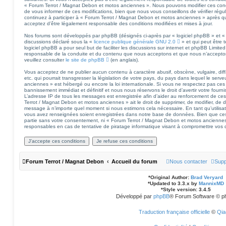
« Forum Terrot / Magnat Debon et motos anciennes ». Nous pouvons modifier ces cond
de vous informer de ces modifications, bien que nous vous conseillons de vérifier régu
continuez à participer à « Forum Terrot / Magnat Debon et motos anciennes » après qu
acceptez d’être légalement responsable des conditions modifiées et mises à jour.
Nos forums sont développés par phpBB (désignés ci-après par « logiciel phpBB » et « 
discussions déclaré sous la «
licence publique générale GNU 2.0
» et qui peut être 
logiciel phpBB a pour seul but de faciliter les discussions sur internet et phpBB Limi
responsable de la conduite et du contenu que nous acceptons et que nous n’accepto
veuillez consulter
le site de phpBB
(en anglais).
Vous acceptez de ne publier aucun contenu à caractère abusif, obscène, vulgaire, di
etc. qui pourrait transgresser la législation de votre pays, du pays dans lequel le se
anciennes » est hébergé ou encore la loi internationale. Si vous ne respectez pas ces
bannissement immédiat et définitif et nous nous réservons le droit d’avertir votre fourniss
L’adresse IP de tous les messages est enregistrée afin d’aider au renforcement de ces
Terrot / Magnat Debon et motos anciennes » ait le droit de supprimer, de modifier, de dé
message à n’importe quel moment si nous estimons cela nécessaire. En tant qu’utilisa
vous avez renseignées soient enregistrées dans notre base de données. Bien que ces 
partie sans votre consentement, ni « Forum Terrot / Magnat Debon et motos ancienne
responsables en cas de tentative de piratage informatique visant à compromettre vos
Forum Terrot / Magnat Debon
Accueil du forum
Nous contacter
Supp
*
Original Author:
Brad Veryard
*
Updated to 3.3.x by
MannixMD
*
Style version: 3.4.5
Développé par
phpBB
® Forum Software © p
Traduction française officielle
©
Qia