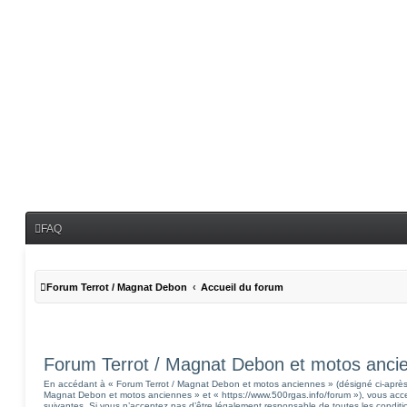
FAQ
Forum Terrot / Magnat Debon
Accueil du forum
Forum Terrot / Magnat Debon et motos ancien
En accédant à « Forum Terrot / Magnat Debon et motos anciennes » (désigné ci-après p
Magnat Debon et motos anciennes » et « https://www.500rgas.info/forum »), vous acce
suivantes. Si vous n’acceptez pas d’être légalement responsable de toutes les condition